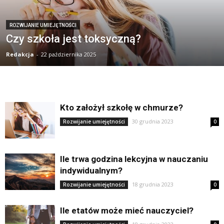
ROZWIJANIE UMIEJĘTNOŚCI
Czy szkoła jest toksyczną?
Redakcja
-
22 października 2025
Kto założył szkołę w chmurze?
30 grudnia 2023
Rozwijanie umiejętności
0
Ile trwa godzina lekcyjna w nauczaniu
indywidualnym?
18 grudnia 2023
Rozwijanie umiejętności
0
Ile etatów może mieć nauczyciel?