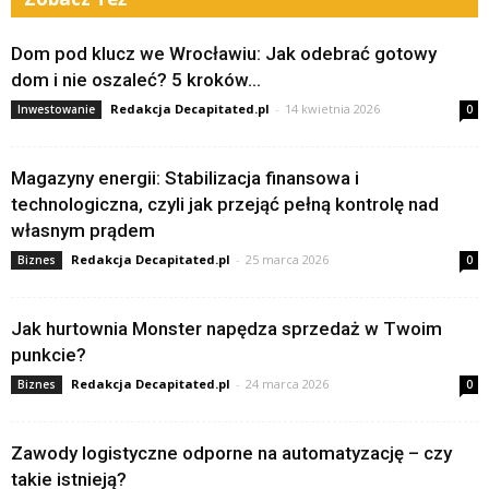
Dom pod klucz we Wrocławiu: Jak odebrać gotowy
dom i nie oszaleć? 5 kroków...
Redakcja Decapitated.pl
-
14 kwietnia 2026
Inwestowanie
0
Magazyny energii: Stabilizacja finansowa i
technologiczna, czyli jak przejąć pełną kontrolę nad
własnym prądem
Redakcja Decapitated.pl
-
25 marca 2026
Biznes
0
Jak hurtownia Monster napędza sprzedaż w Twoim
punkcie?
Redakcja Decapitated.pl
-
24 marca 2026
Biznes
0
Zawody logistyczne odporne na automatyzację – czy
takie istnieją?