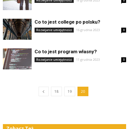
18 grudnia 2023
Rozwijanie umiejętności
0
Co to jest college po polsku?
16 grudnia 2023
Rozwijanie umiejętności
0
Co to jest program własny?
11 grudnia 2023
Rozwijanie umiejętności
0
18
19
20
Zobacz Też