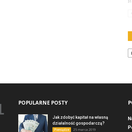
31
Ka
POPULARNE POSTY
P
Jak zdobyć kapitał na własną
N
działalność gospodarczą?
P
25 marca 2019
Pieniądze