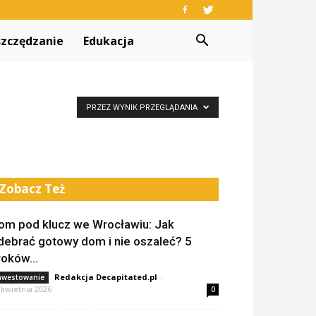
zczędzanie
Edukacja
PRZEZ WYNIK PRZEGLĄDANIA
Zobacz Też
om pod klucz we Wrocławiu: Jak
debrać gotowy dom i nie oszaleć? 5
roków...
Redakcja Decapitated.pl
-
nwestowanie
 kwietnia 2026
0