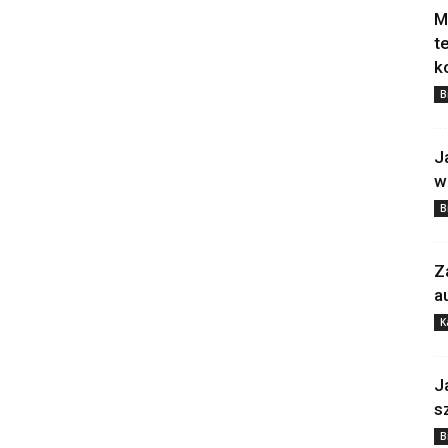
M
t
k
B
J
w
B
Z
a
K
J
s
B