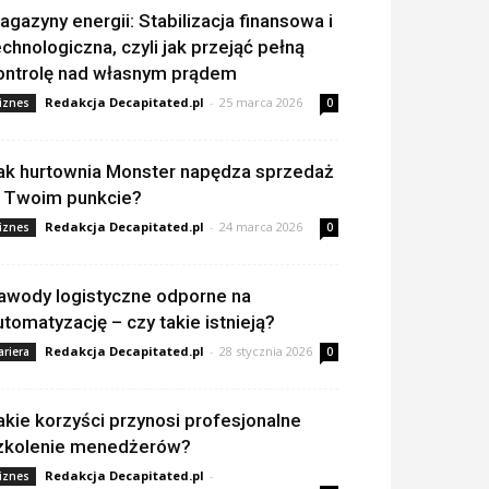
agazyny energii: Stabilizacja finansowa i
echnologiczna, czyli jak przejąć pełną
ontrolę nad własnym prądem
Redakcja Decapitated.pl
-
25 marca 2026
iznes
0
ak hurtownia Monster napędza sprzedaż
 Twoim punkcie?
Redakcja Decapitated.pl
-
24 marca 2026
iznes
0
awody logistyczne odporne na
utomatyzację – czy takie istnieją?
Redakcja Decapitated.pl
-
28 stycznia 2026
ariera
0
akie korzyści przynosi profesjonalne
zkolenie menedżerów?
Redakcja Decapitated.pl
-
iznes