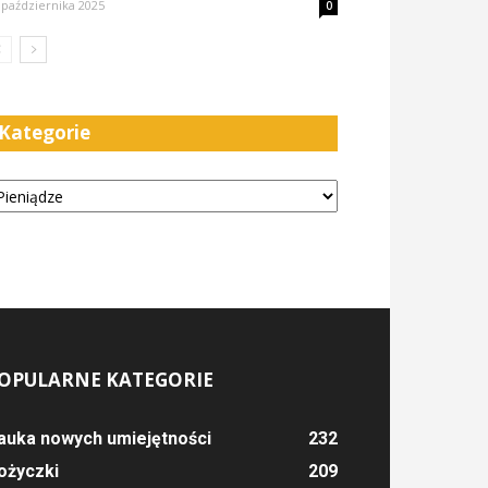
 października 2025
0
Kategorie
tegorie
OPULARNE KATEGORIE
auka nowych umiejętności
232
ożyczki
209