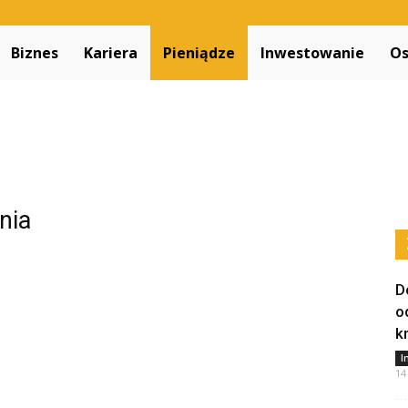
Decapitated.pl
Biznes
Kariera
Pieniądze
Inwestowanie
Os
nia
D
o
k
I
14