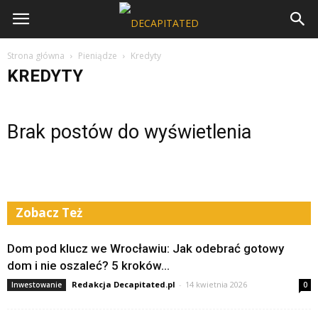
Strona główna
Pieniądze
Kredyty
KREDYTY
Brak postów do wyświetlenia
Zobacz Też
Dom pod klucz we Wrocławiu: Jak odebrać gotowy
dom i nie oszaleć? 5 kroków...
Redakcja Decapitated.pl
-
14 kwietnia 2026
Inwestowanie
0