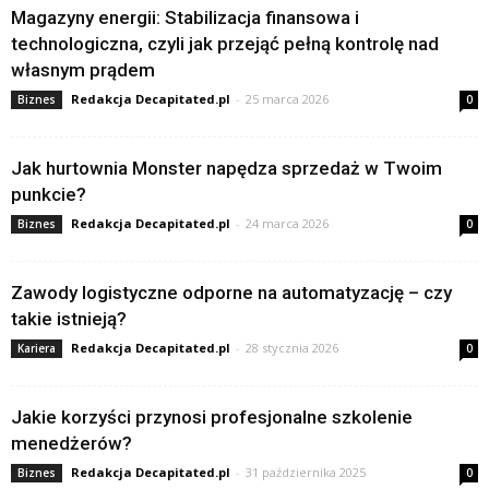
Magazyny energii: Stabilizacja finansowa i
technologiczna, czyli jak przejąć pełną kontrolę nad
własnym prądem
Redakcja Decapitated.pl
-
25 marca 2026
Biznes
0
Jak hurtownia Monster napędza sprzedaż w Twoim
punkcie?
Redakcja Decapitated.pl
-
24 marca 2026
Biznes
0
Zawody logistyczne odporne na automatyzację – czy
takie istnieją?
Redakcja Decapitated.pl
-
28 stycznia 2026
Kariera
0
Jakie korzyści przynosi profesjonalne szkolenie
menedżerów?
Redakcja Decapitated.pl
-
31 października 2025
Biznes
0