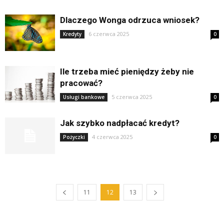
Dlaczego Wonga odrzuca wniosek?
6 czerwca 2025
Kredyty
0
Ile trzeba mieć pieniędzy żeby nie
pracować?
5 czerwca 2025
Usługi bankowe
0
Jak szybko nadpłacać kredyt?
4 czerwca 2025
Pożyczki
0
11
12
13