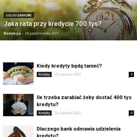
USŁUGI BANKOWE
Jaka rata przy kredycie 700 tys?
Redakcja
-
24 października 2025
Kiedy kredyty będą tanieć?
15 czerwca 2025
Kredyty
0
Ile trzeba zarabiać żeby dostać 400 tys
kredytu?
12 czerwca 2025
Kredyty
0
Dlaczego bank odmawia udzielenia
kredytu?