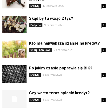
10 czerwca 2025
Kredyty
0
Skąd by tu wziąć 2 tys?
9 czerwca 2025
Pożyczki
0
Kto ma największa szanse na kredyt?
9 czerwca 2025
Usługi bankowe
0
Po jakim czasie poprawia się BIK?
8 czerwca 2025
Kredyty
0
Czy warto teraz spłacić kredyt?
6 czerwca 2025
Kredyty
0