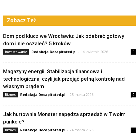
Zobacz Też
Dom pod klucz we Wrocławiu: Jak odebrać gotowy
dom i nie oszaleć? 5 kroków...
Redakcja Decapitated.pl
-
14 kwietnia 2026
Inwestowanie
0
Magazyny energii: Stabilizacja finansowa i
technologiczna, czyli jak przejąć pełną kontrolę nad
własnym prądem
Redakcja Decapitated.pl
-
25 marca 2026
Biznes
0
Jak hurtownia Monster napędza sprzedaż w Twoim
punkcie?
Redakcja Decapitated.pl
-
24 marca 2026
Biznes
0