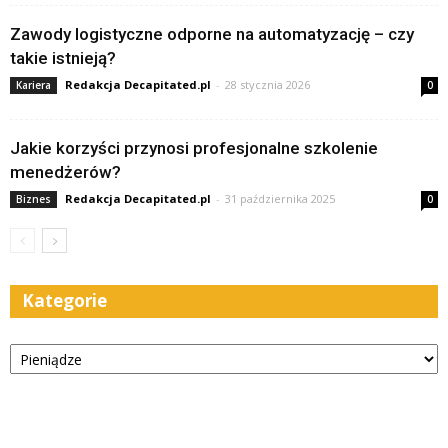
Zawody logistyczne odporne na automatyzację – czy
takie istnieją?
Redakcja Decapitated.pl
-
28 stycznia 2026
Kariera
0
Jakie korzyści przynosi profesjonalne szkolenie
menedżerów?
Redakcja Decapitated.pl
-
31 października 2025
Biznes
0
Kategorie
Kategorie