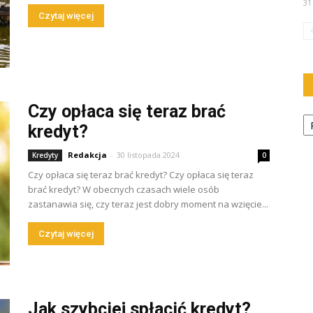
31
Czytaj więcej
Czy opłaca się teraz brać
Ka
kredyt?
Redakcja
-
30 listopada 2024
Kredyty
0
Czy opłaca się teraz brać kredyt? Czy opłaca się teraz
brać kredyt? W obecnych czasach wiele osób
zastanawia się, czy teraz jest dobry moment na wzięcie...
Czytaj więcej
Jak szybciej spłacić kredyt?