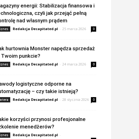
agazyny energii: Stabilizacja finansowa i
echnologiczna, czyli jak przejąć pełną
ontrolę nad własnym prądem
Redakcja Decapitated.pl
-
25 marca 2026
iznes
0
ak hurtownia Monster napędza sprzedaż
 Twoim punkcie?
Redakcja Decapitated.pl
-
24 marca 2026
iznes
0
awody logistyczne odporne na
utomatyzację – czy takie istnieją?
Redakcja Decapitated.pl
-
28 stycznia 2026
ariera
0
akie korzyści przynosi profesjonalne
zkolenie menedżerów?
Redakcja Decapitated.pl
-
iznes