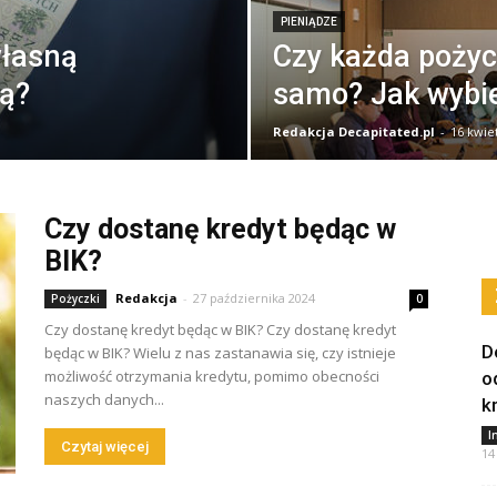
PIENIĄDZE
własną
Czy każda pożyc
zą?
samo? Jak wybie
Redakcja Decapitated.pl
-
16 kwie
Czy dostanę kredyt będąc w
BIK?
Redakcja
-
27 października 2024
Pożyczki
0
Czy dostanę kredyt będąc w BIK? Czy dostanę kredyt
D
będąc w BIK? Wielu z nas zastanawia się, czy istnieje
możliwość otrzymania kredytu, pomimo obecności
o
naszych danych...
k
I
Czytaj więcej
14