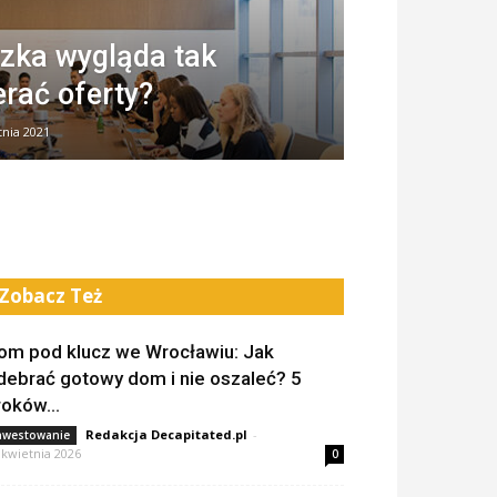
zka wygląda tak
rać oferty?
tnia 2021
Zobacz Też
om pod klucz we Wrocławiu: Jak
debrać gotowy dom i nie oszaleć? 5
roków...
Redakcja Decapitated.pl
-
nwestowanie
 kwietnia 2026
0