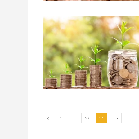
...
...
1
53
54
55