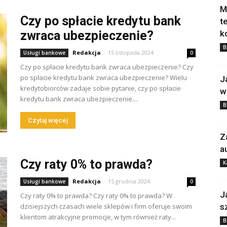
M
Czy po spłacie kredytu bank
t
zwraca ubezpieczenie?
k
B
Redakcja
-
15 listopada 2024
Usługi bankowe
0
Czy po spłacie kredytu bank zwraca ubezpieczenie? Czy
po spłacie kredytu bank zwraca ubezpieczenie? Wielu
J
kredytobiorców zadaje sobie pytanie, czy po spłacie
w
kredytu bank zwraca ubezpieczenie....
B
Czytaj więcej
Z
a
Czy raty 0% to prawda?
K
Redakcja
-
15 grudnia 2024
Usługi bankowe
0
J
Czy raty 0% to prawda? Czy raty 0% to prawda? W
dzisiejszych czasach wiele sklepów i firm oferuje swoim
s
klientom atrakcyjne promocje, w tym również raty...
B