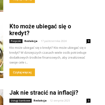
Kto może ubiegać się o
kredyt?
Redakcja
-
17 października 2024
Pożyczki
0
Kto może ubiegać się o kredyt? Kto może ubiegać się o
kredyt? W dzisiejszych czasach wiele osób potrzebuje
dodatkowych środków finansowych, aby zrealizować
swoje cele i...
Czytaj więcej
Jak nie stracić na inflacji?
Redakcja
-
12 sierpnia 2025
Usługi bankowe
0