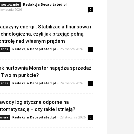
Redakcja Decapitated.pl
-
nwestowanie
 kwietnia 2026
0
agazyny energii: Stabilizacja finansowa i
echnologiczna, czyli jak przejąć pełną
ontrolę nad własnym prądem
Redakcja Decapitated.pl
-
25 marca 2026
iznes
0
ak hurtownia Monster napędza sprzedaż
 Twoim punkcie?
Redakcja Decapitated.pl
-
24 marca 2026
iznes
0
awody logistyczne odporne na
utomatyzację – czy takie istnieją?
Redakcja Decapitated.pl
-
28 stycznia 2026
ariera
0