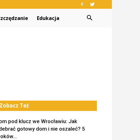
zczędzanie
Edukacja
Zobacz Też
om pod klucz we Wrocławiu: Jak
debrać gotowy dom i nie oszaleć? 5
roków...