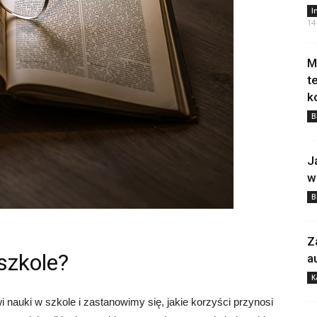
I
14
M
t
k
B
J
w
B
Z
szkole?
a
K
 nauki w szkole i zastanowimy się, jakie korzyści przynosi