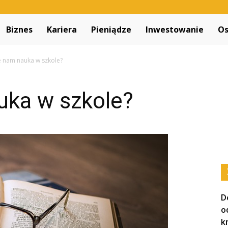
Decapitated.pl
Biznes
Kariera
Pieniądze
Inwestowanie
Os
e nam nauka w szkole?
uka w szkole?
D
o
k