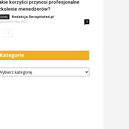
akie korzyści przynosi profesjonalne
zkolenie menedżerów?
Redakcja Decapitated.pl
-
iznes
 października 2025
0
Kategorie
tegorie