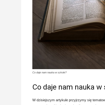
Co daje nam nauka w szkole?
Co daje nam nauka w 
W dzisiejszym artykule przyjrzymy się tematowi