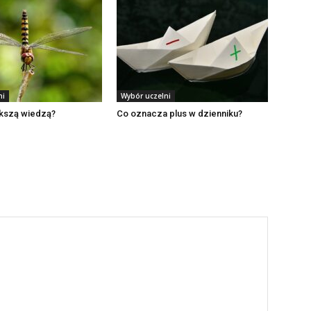
ni
Wybór uczelni
ększą wiedzą?
Co oznacza plus w dzienniku?