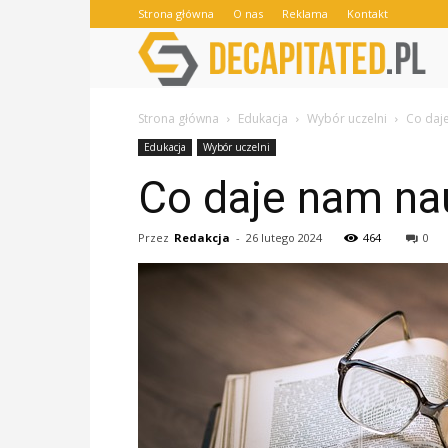
Strona główna
O nas
Reklama
Kontakt
Strona główna
Edukacja
Wybór uczelni
Co daj
Edukacja
Wybór uczelni
Co daje nam na
Przez
Redakcja
-
26 lutego 2024
464
0