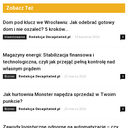
Zobacz Też
Dom pod klucz we Wrocławiu: Jak odebrać gotowy
dom i nie oszaleć? 5 kroków...
Redakcja Decapitated.pl
-
14 kwietnia 2026
Inwestowanie
0
Magazyny energii: Stabilizacja finansowa i
technologiczna, czyli jak przejąć pełną kontrolę nad
własnym prądem
Redakcja Decapitated.pl
-
25 marca 2026
Biznes
0
Jak hurtownia Monster napędza sprzedaż w Twoim
punkcie?
Redakcja Decapitated.pl
-
24 marca 2026
Biznes
0
Zawody logistyczne odporne na automatyzację – czy