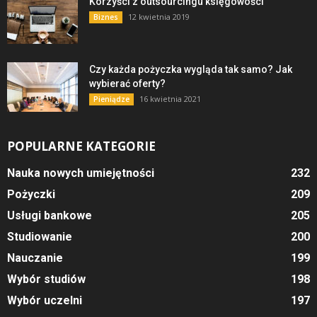
Korzyści z outsourcingu księgowości
12 kwietnia 2019
Biznes
Czy każda pożyczka wygląda tak samo? Jak
wybierać oferty?
16 kwietnia 2021
Pieniądze
POPULARNE KATEGORIE
Nauka nowych umiejętności
232
Pożyczki
209
Usługi bankowe
205
Studiowanie
200
Nauczanie
199
Wybór studiów
198
Wybór uczelni
197