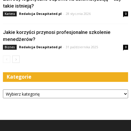
takie istnieją?
Redakcja Decapitated.pl
-
28 stycznia 2026
Kariera
0
Jakie korzyści przynosi profesjonalne szkolenie
menedżerów?
Redakcja Decapitated.pl
-
31 października 2025
Biznes
0
Kategorie
Kategorie