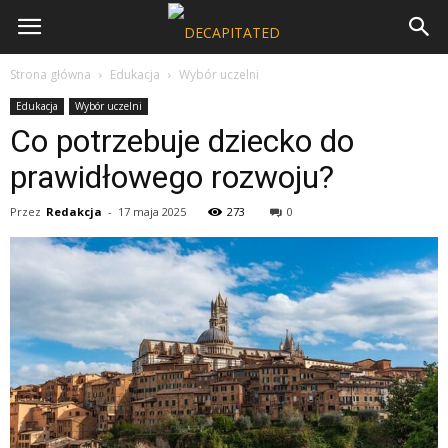
Strona główna
Edukacja
Wybór uczelni
Edukacja
Wybór uczelni
Co potrzebuje dziecko do
prawidłowego rozwoju?
Przez
Redakcja
-
17 maja 2025
273
0