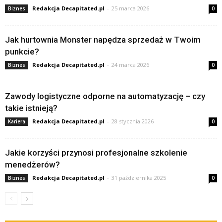
Redakcja Decapitated.pl
-
25 marca 2026
Biznes
0
Jak hurtownia Monster napędza sprzedaż w Twoim
punkcie?
Redakcja Decapitated.pl
-
24 marca 2026
Biznes
0
Zawody logistyczne odporne na automatyzację – czy
takie istnieją?
Redakcja Decapitated.pl
-
28 stycznia 2026
Kariera
0
Jakie korzyści przynosi profesjonalne szkolenie
menedżerów?
Redakcja Decapitated.pl
-
31 października 2025
Biznes
0