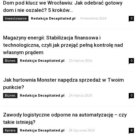
Dom pod klucz we Wrocławiu: Jak odebrać gotowy
dom i nie oszaleć? 5 kroków...
Redakcja Decapitated.pl
-
14 kwietnia 2026
Inwestowanie
0
Magazyny energii: Stabilizacja finansowa i
technologiczna, czyli jak przejąć pełną kontrolę nad
własnym prądem
Redakcja Decapitated.pl
-
25 marca 2026
Biznes
0
Jak hurtownia Monster napędza sprzedaż w Twoim
punkcie?
Redakcja Decapitated.pl
-
24 marca 2026
Biznes
0
Zawody logistyczne odporne na automatyzację – czy
takie istnieją?
Redakcja Decapitated.pl
-
28 stycznia 2026
Kariera
0