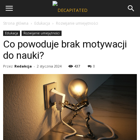
Strona główna
Edukacja
Rozwijanie umiejętności
Edukacja
Rozwijanie umiejętności
Co powoduje brak motywacji
do nauki?
Przez
Redakcja
-
2 stycznia 2024
437
0