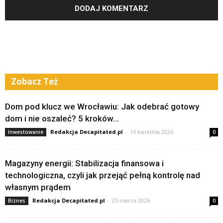
Zobacz Też
Dom pod klucz we Wrocławiu: Jak odebrać gotowy
dom i nie oszaleć? 5 kroków...
Redakcja Decapitated.pl
-
14 kwietnia 2026
Inwestowanie
0
Magazyny energii: Stabilizacja finansowa i
technologiczna, czyli jak przejąć pełną kontrolę nad
własnym prądem
Redakcja Decapitated.pl
-
25 marca 2026
Biznes
0