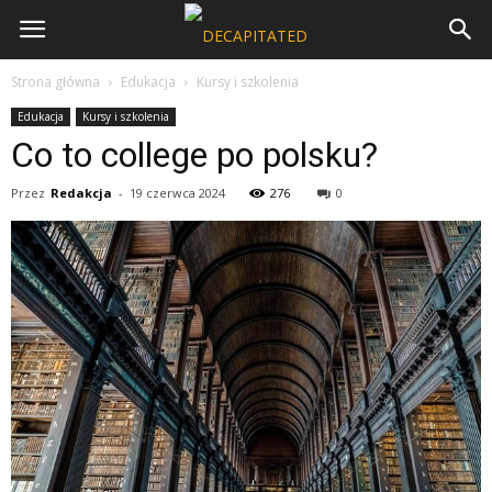
Strona główna
Edukacja
Kursy i szkolenia
Edukacja
Kursy i szkolenia
Co to college po polsku?
Przez
Redakcja
-
19 czerwca 2024
276
0