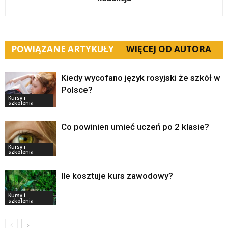
POWIĄZANE ARTYKUŁY
WIĘCEJ OD AUTORA
Kiedy wycofano język rosyjski że szkół w
Polsce?
Kursy i
szkolenia
Co powinien umieć uczeń po 2 klasie?
Kursy i
szkolenia
Ile kosztuje kurs zawodowy?
Kursy i
szkolenia