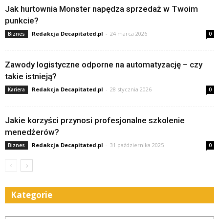
Jak hurtownia Monster napędza sprzedaż w Twoim
punkcie?
Redakcja Decapitated.pl
-
24 marca 2026
Biznes
0
Zawody logistyczne odporne na automatyzację – czy
takie istnieją?
Redakcja Decapitated.pl
-
28 stycznia 2026
Kariera
0
Jakie korzyści przynosi profesjonalne szkolenie
menedżerów?
Redakcja Decapitated.pl
-
31 października 2025
Biznes
0
Kategorie
Kategorie