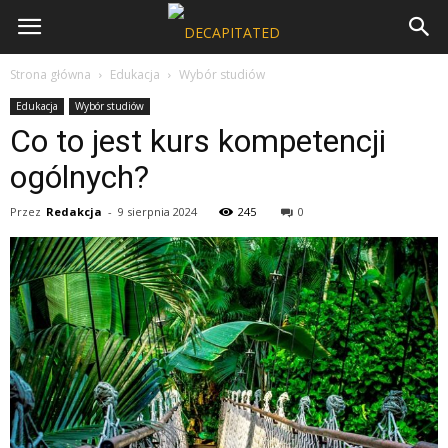
Strona główna
Edukacja
Wybór studiów
Edukacja
Wybór studiów
Co to jest kurs kompetencji
ogólnych?
Przez
Redakcja
-
9 sierpnia 2024
245
0