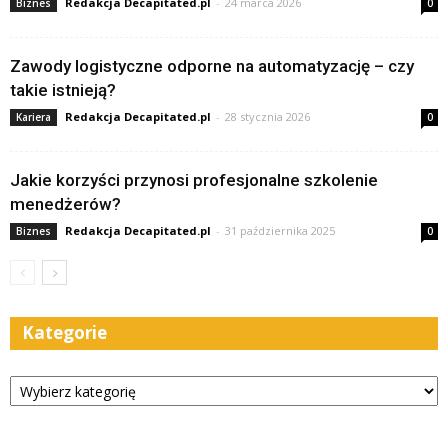
Redakcja Decapitated.pl
-
24 marca 2026
Biznes
0
Zawody logistyczne odporne na automatyzację – czy
takie istnieją?
Redakcja Decapitated.pl
-
28 stycznia 2026
Kariera
0
Jakie korzyści przynosi profesjonalne szkolenie
menedżerów?
Redakcja Decapitated.pl
-
31 października 2025
Biznes
0
Kategorie
Kategorie