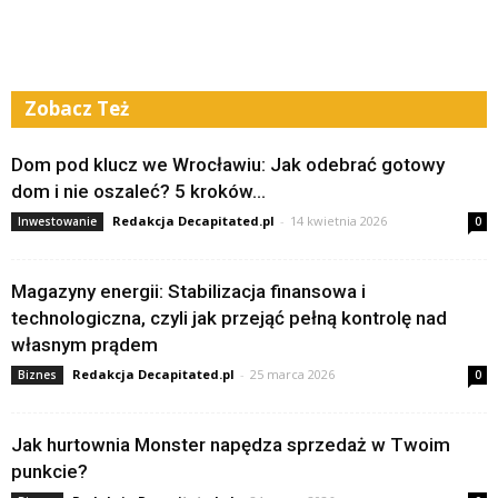
Zobacz Też
Dom pod klucz we Wrocławiu: Jak odebrać gotowy
dom i nie oszaleć? 5 kroków...
Redakcja Decapitated.pl
-
14 kwietnia 2026
Inwestowanie
0
Magazyny energii: Stabilizacja finansowa i
technologiczna, czyli jak przejąć pełną kontrolę nad
własnym prądem
Redakcja Decapitated.pl
-
25 marca 2026
Biznes
0
Jak hurtownia Monster napędza sprzedaż w Twoim
punkcie?