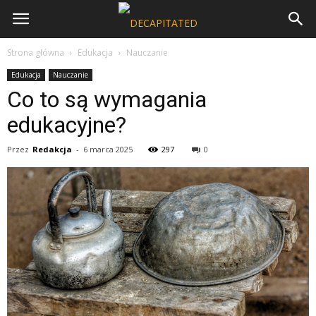
Strona główna
Edukacja
Nauczanie
Edukacja
Nauczanie
Co to są wymagania
edukacyjne?
Przez
Redakcja
-
6 marca 2025
297
0