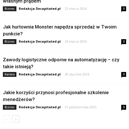
własnym prądem
Redakcja Decapitated.pl
-
25 marca 2026
Biznes
0
Jak hurtownia Monster napędza sprzedaż w Twoim
punkcie?
Redakcja Decapitated.pl
-
24 marca 2026
Biznes
0
Zawody logistyczne odporne na automatyzację – czy
takie istnieją?
Redakcja Decapitated.pl
-
28 stycznia 2026
Kariera
0
Jakie korzyści przynosi profesjonalne szkolenie
menedżerów?
Redakcja Decapitated.pl
-
31 października 2025
Biznes
0