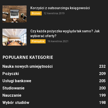
Korzyści z outsourcingu księgowości
12 kwietnia 2019
Biznes
Czy każda pożyczka wygląda tak samo? Jak
wybierać oferty?
16 kwietnia 2021
Pieniądze
POPULARNE KATEGORIE
Nauka nowych umiejętności
232
Pożyczki
209
Usługi bankowe
205
Studiowanie
200
Nauczanie
199
Wybór studiów
198