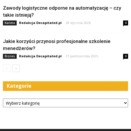
Zawody logistyczne odporne na automatyzację – czy
takie istnieją?
Redakcja Decapitated.pl
-
28 stycznia 2026
Kariera
0
Jakie korzyści przynosi profesjonalne szkolenie
menedżerów?
Redakcja Decapitated.pl
-
31 października 2025
Biznes
0
Kategorie
Kategorie