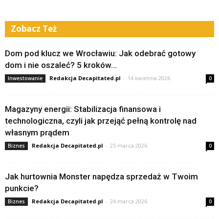
Zobacz Też
Dom pod klucz we Wrocławiu: Jak odebrać gotowy
dom i nie oszaleć? 5 kroków...
Redakcja Decapitated.pl
-
14 kwietnia 2026
Inwestowanie
0
Magazyny energii: Stabilizacja finansowa i
technologiczna, czyli jak przejąć pełną kontrolę nad
własnym prądem
Redakcja Decapitated.pl
-
25 marca 2026
Biznes
0
Jak hurtownia Monster napędza sprzedaż w Twoim
punkcie?
Redakcja Decapitated.pl
-
24 marca 2026
Biznes
0