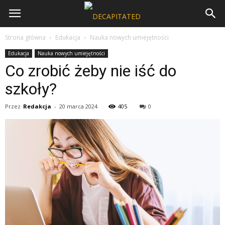
Strona główna
Edukacja
Nauka nowych umiejętności
Edukacja
Nauka nowych umiejętności
Co zrobić żeby nie iść do
szkoły?
Przez
Redakcja
-
20 marca 2024
405
0