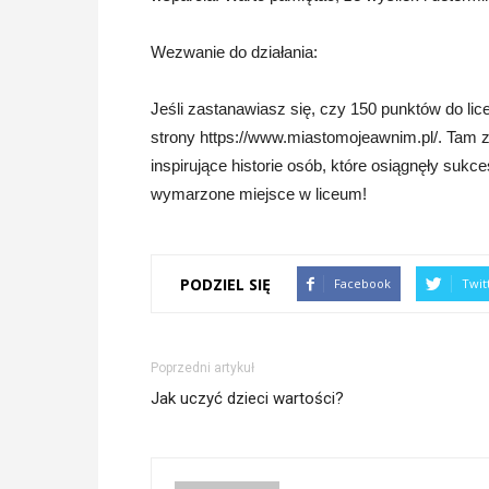
Wezwanie do działania:
Jeśli zastanawiasz się, czy 150 punktów do l
strony https://www.miastomojeawnim.pl/. Tam zn
inspirujące historie osób, które osiągnęły sukce
wymarzone miejsce w liceum!
PODZIEL SIĘ
Facebook
Twit
Poprzedni artykuł
Jak uczyć dzieci wartości?