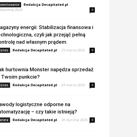
Redakcja Decapitated.pl
-
nwestowanie
 kwietnia 2026
0
agazyny energii: Stabilizacja finansowa i
echnologiczna, czyli jak przejąć pełną
ontrolę nad własnym prądem
Redakcja Decapitated.pl
-
25 marca 2026
iznes
0
ak hurtownia Monster napędza sprzedaż
 Twoim punkcie?
Redakcja Decapitated.pl
-
24 marca 2026
iznes
0
awody logistyczne odporne na
utomatyzację – czy takie istnieją?
Redakcja Decapitated.pl
-
28 stycznia 2026
ariera
0