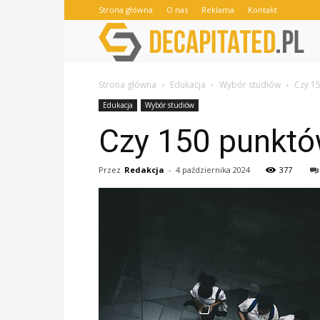
Strona główna
O nas
Reklama
Kontakt
Strona główna
Edukacja
Wybór studiów
Czy 1
Edukacja
Wybór studiów
Czy 150 punktó
Przez
Redakcja
-
4 października 2024
377