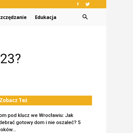
zczędzanie
Edukacja
023?
Zobacz Też
om pod klucz we Wrocławiu: Jak
debrać gotowy dom i nie oszaleć? 5
roków...