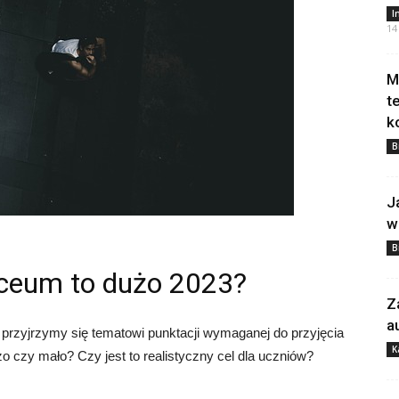
I
14
M
t
k
B
J
w
B
iceum to dużo 2023?
Z
a
rzyjrzymy się tematowi punktacji wymaganej do przyjęcia
K
o czy mało? Czy jest to realistyczny cel dla uczniów?