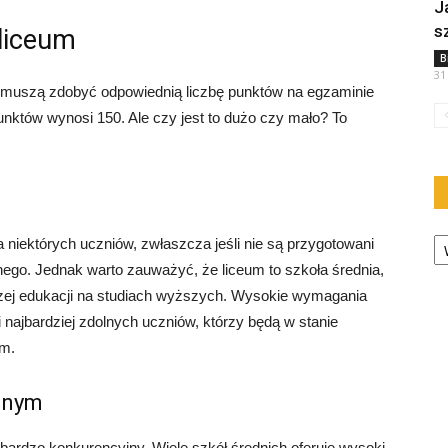
J
s
liceum
B
31
e muszą zdobyć odpowiednią liczbę punktów na egzaminie
unktów wynosi 150. Ale czy jest to dużo czy mało? To
Ka
niektórych uczniów, zwłaszcza jeśli nie są przygotowani
ego. Jednak warto zauważyć, że liceum to szkoła średnia,
szej edukacji na studiach wyższych. Wysokie wymagania
 najbardziej zdolnych uczniów, którzy będą w stanie
im.
jnym
bardzo konkurencyjny. Wiele szkół średnich oferuje wysoki