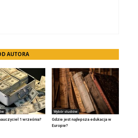
 OD AUTORA
iów
Wybór studiów
 nauczyciel 1 września?
Gdzie jest najlepsza edukacja w
Europie?