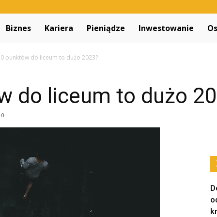
Decapitated.pl
Biznes
Kariera
Pieniądze
Inwestowanie
Os
50 punktów do liceum to dużo 2023?
w do liceum to dużo 2
0
D
o
k