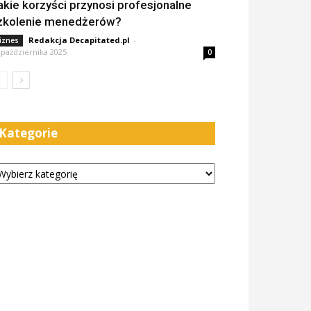
akie korzyści przynosi profesjonalne
zkolenie menedżerów?
Redakcja Decapitated.pl
-
iznes
 października 2025
0
Kategorie
tegorie