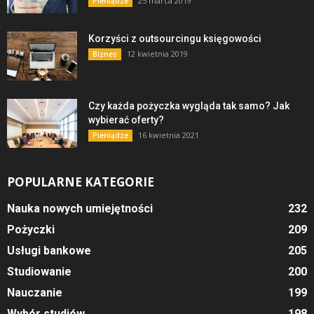
25 marca 2019
Pieniądze
Korzyści z outsourcingu księgowości
12 kwietnia 2019
Biznes
Czy każda pożyczka wygląda tak samo? Jak
wybierać oferty?
16 kwietnia 2021
Pieniądze
POPULARNE KATEGORIE
Nauka nowych umiejętności
232
Pożyczki
209
Usługi bankowe
205
Studiowanie
200
Nauczanie
199
Wybór studiów
198