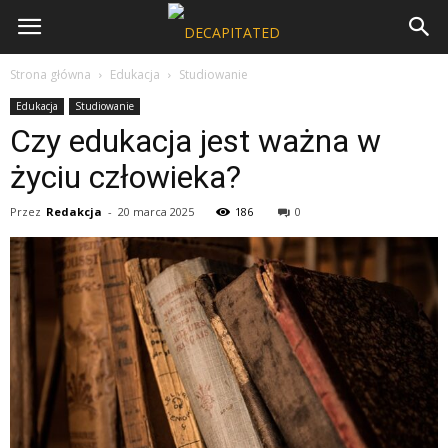
Strona główna
Edukacja
Studiowanie
Edukacja
Studiowanie
Czy edukacja jest ważna w
życiu człowieka?
Przez
Redakcja
-
20 marca 2025
186
0