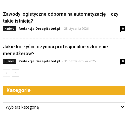
Zawody logistyczne odporne na automatyzację – czy
takie istnieją?
Redakcja Decapitated.pl
-
28 stycznia 2026
Kariera
0
Jakie korzyści przynosi profesjonalne szkolenie
menedżerów?
Redakcja Decapitated.pl
-
31 października 2025
Biznes
0
Kategorie
Kategorie