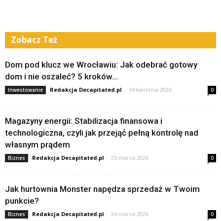
Zobacz Też
Dom pod klucz we Wrocławiu: Jak odebrać gotowy
dom i nie oszaleć? 5 kroków...
Redakcja Decapitated.pl
-
14 kwietnia 2026
Inwestowanie
0
Magazyny energii: Stabilizacja finansowa i
technologiczna, czyli jak przejąć pełną kontrolę nad
własnym prądem
Redakcja Decapitated.pl
-
25 marca 2026
Biznes
0
Jak hurtownia Monster napędza sprzedaż w Twoim
punkcie?
Redakcja Decapitated.pl
-
24 marca 2026
Biznes
0