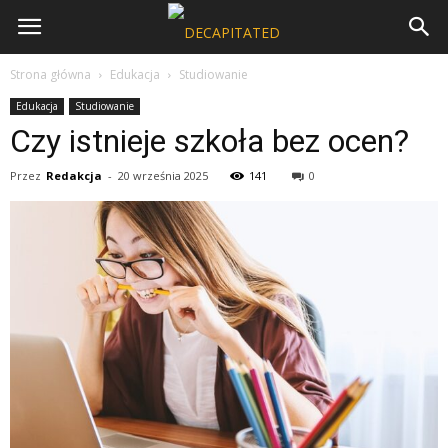
Strona główna
Edukacja
Studiowanie
Edukacja
Studiowanie
Czy istnieje szkoła bez ocen?
Przez
Redakcja
-
20 września 2025
141
0