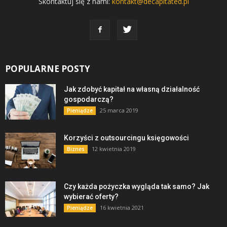
Skontaktuj się z nami:
kontakt@decapitated.pl
POPULARNE POSTY
Jak zdobyć kapitał na własną działalność
gospodarczą?
25 marca 2019
Pieniądze
Korzyści z outsourcingu księgowości
12 kwietnia 2019
Biznes
Czy każda pożyczka wygląda tak samo? Jak
wybierać oferty?
16 kwietnia 2021
Pieniądze