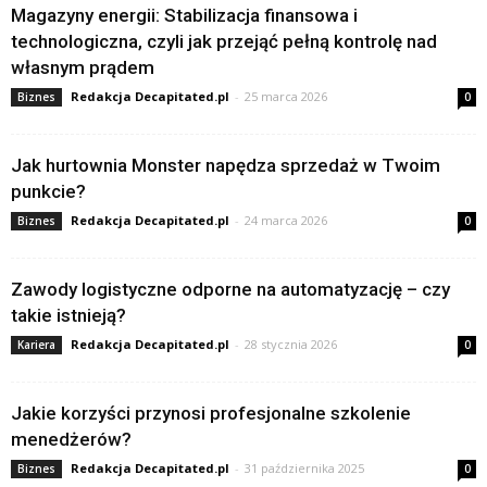
Magazyny energii: Stabilizacja finansowa i
technologiczna, czyli jak przejąć pełną kontrolę nad
własnym prądem
Redakcja Decapitated.pl
-
25 marca 2026
Biznes
0
Jak hurtownia Monster napędza sprzedaż w Twoim
punkcie?
Redakcja Decapitated.pl
-
24 marca 2026
Biznes
0
Zawody logistyczne odporne na automatyzację – czy
takie istnieją?
Redakcja Decapitated.pl
-
28 stycznia 2026
Kariera
0
Jakie korzyści przynosi profesjonalne szkolenie
menedżerów?
Redakcja Decapitated.pl
-
31 października 2025
Biznes
0