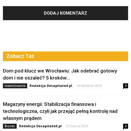
Zobacz Też
Dom pod klucz we Wrocławiu: Jak odebrać gotowy
dom i nie oszaleć? 5 kroków...
Redakcja Decapitated.pl
-
14 kwietnia 2026
Inwestowanie
0
Magazyny energii: Stabilizacja finansowa i
technologiczna, czyli jak przejąć pełną kontrolę nad
własnym prądem
Redakcja Decapitated.pl
-
25 marca 2026
Biznes
0