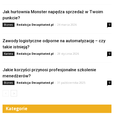
Jak hurtownia Monster napędza sprzedaż w Twoim
punkcie?
Redakcja Decapitated.pl
-
24 marca 2026
Biznes
0
Zawody logistyczne odporne na automatyzację – czy
takie istnieją?
Redakcja Decapitated.pl
-
28 stycznia 2026
Kariera
0
Jakie korzyści przynosi profesjonalne szkolenie
menedżerów?
Redakcja Decapitated.pl
-
31 października 2025
Biznes
0
Kategorie