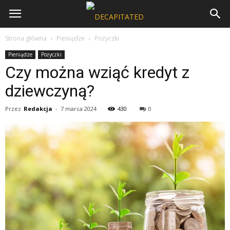
Strona główna
Pieniądze
Pożyczki
Pieniądze
Pożyczki
Czy można wziąć kredyt z
dziewczyną?
Przez
Redakcja
-
7 marca 2024
430
0