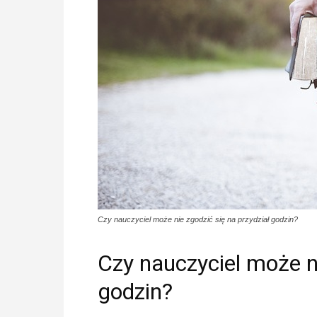
Czy nauczyciel może nie zgodzić się na przydział godzin?
Czy nauczyciel może ni
godzin?