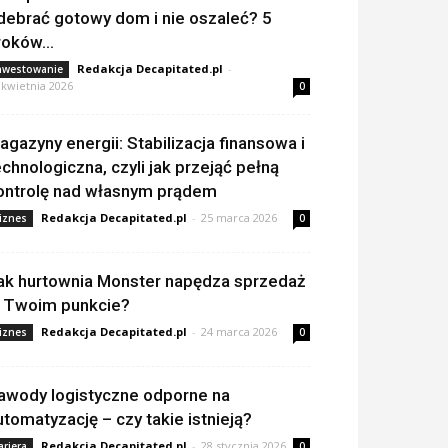
debrać gotowy dom i nie oszaleć? 5
roków...
Redakcja Decapitated.pl
-
nwestowanie
 kwietnia 2026
0
agazyny energii: Stabilizacja finansowa i
echnologiczna, czyli jak przejąć pełną
ontrolę nad własnym prądem
Redakcja Decapitated.pl
-
25 marca 2026
iznes
0
ak hurtownia Monster napędza sprzedaż
 Twoim punkcie?
Redakcja Decapitated.pl
-
24 marca 2026
iznes
0
awody logistyczne odporne na
utomatyzację – czy takie istnieją?
Redakcja Decapitated.pl
-
28 stycznia 2026
ariera
0