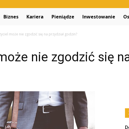
Decapitated.pl
Biznes
Kariera
Pieniądze
Inwestowanie
Os
yciel może nie zgodzić się na przydział godzin?
może nie zgodzić się na
D