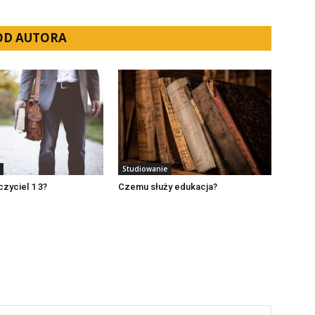
 OD AUTORA
Studiowanie
czyciel 1 3?
Czemu służy edukacja?