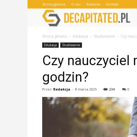
Strona główna
O nas
Reklama
Kontakt
Strona główna
Edukacja
Studiowanie
Czy naucz
Edukacja
Studiowanie
Czy nauczyciel 
godzin?
Przez
Redakcja
-
8 marca 2025
234
0