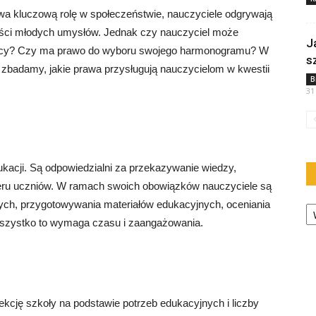
wa kluczową rolę w społeczeństwie, nauczyciele odgrywają
ości młodych umysłów. Jednak czy nauczyciel może
J
pracy? Czy ma prawo do wyboru swojego harmonogramu? W
s
i zbadamy, jakie prawa przysługują nauczycielom w kwestii
B
31
kacji. Są odpowiedzialni za przekazywanie wiedzy,
kteru uczniów. W ramach swoich obowiązków nauczyciele są
Ka
ych, przygotowywania materiałów edukacyjnych, oceniania
Wszystko to wymaga czasu i zaangażowania.
rekcję szkoły na podstawie potrzeb edukacyjnych i liczby