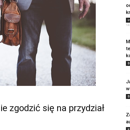
o
k
I
14
M
t
k
B
J
w
B
e zgodzić się na przydział
Z
a
K