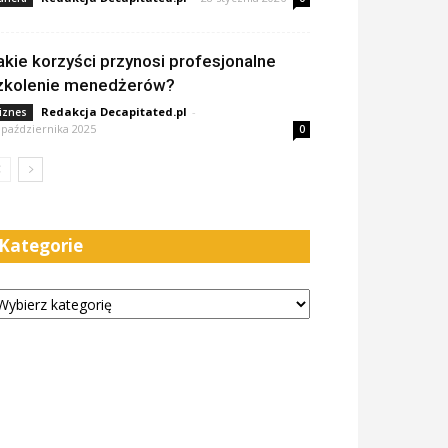
akie korzyści przynosi profesjonalne
zkolenie menedżerów?
Redakcja Decapitated.pl
-
iznes
 października 2025
0
Kategorie
tegorie