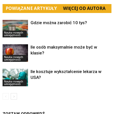
POWIĄZANE ARTYKUŁY
WIĘCEJ OD AUTORA
Gdzie można zarobić 10 tys?
Nauka nowych
umiejętności
Ile osób maksymalnie może być w
klasie?
Nauka nowych
umiejętności
Ile kosztuje wykształcenie lekarza w
USA?
Nauka nowych
umiejętności
ZOSTAW ODPOWIEDŹ