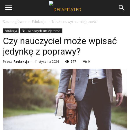
Strona główna
Edukacja
Nauka nowych umiejętności
Edukacja
Nauka nowych umiejętności
Czy nauczyciel może wpisać
jedynkę z poprawy?
Przez
Redakcja
-
11 stycznia 2024
977
0