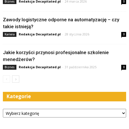
Redakcja Decapitated.pl
-
24 marca 2026
Biznes
0
Zawody logistyczne odporne na automatyzację – czy
takie istnieją?
Redakcja Decapitated.pl
-
28 stycznia 2026
Kariera
0
Jakie korzyści przynosi profesjonalne szkolenie
menedżerów?
Redakcja Decapitated.pl
-
31 października 2025
Biznes
0
Kategorie
Kategorie