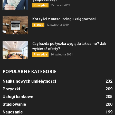
25 marca 2019
Pieniądze
Korzyści z outsourcingu księgowości
12 kwietnia 2019
Biznes
Czy każda pożyczka wygląda tak samo? Jak
wybierać oferty?
16 kwietnia 2021
Pieniądze
POPULARNE KATEGORIE
Nauka nowych umiejętności
232
Pożyczki
209
Usługi bankowe
205
Studiowanie
200
Nauczanie
199