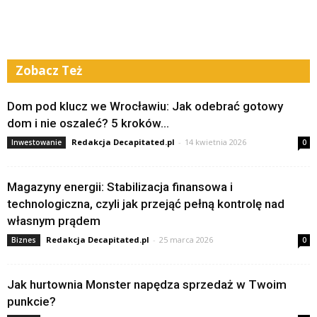
Zobacz Też
Dom pod klucz we Wrocławiu: Jak odebrać gotowy
dom i nie oszaleć? 5 kroków...
Redakcja Decapitated.pl
-
14 kwietnia 2026
Inwestowanie
0
Magazyny energii: Stabilizacja finansowa i
technologiczna, czyli jak przejąć pełną kontrolę nad
własnym prądem
Redakcja Decapitated.pl
-
25 marca 2026
Biznes
0
Jak hurtownia Monster napędza sprzedaż w Twoim
punkcie?