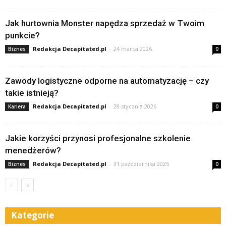
Jak hurtownia Monster napędza sprzedaż w Twoim
punkcie?
Redakcja Decapitated.pl
-
24 marca 2026
Biznes
0
Zawody logistyczne odporne na automatyzację – czy
takie istnieją?
Redakcja Decapitated.pl
-
28 stycznia 2026
Kariera
0
Jakie korzyści przynosi profesjonalne szkolenie
menedżerów?
Redakcja Decapitated.pl
-
31 października 2025
Biznes
0
Kategorie