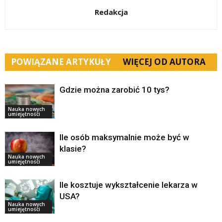
Redakcja
POWIĄZANE ARTYKUŁY
WIĘCEJ OD AUTORA
Gdzie można zarobić 10 tys?
Nauka nowych
umiejętności
Ile osób maksymalnie może być w
klasie?
Nauka nowych
umiejętności
Ile kosztuje wykształcenie lekarza w
USA?
Nauka nowych
umiejętności