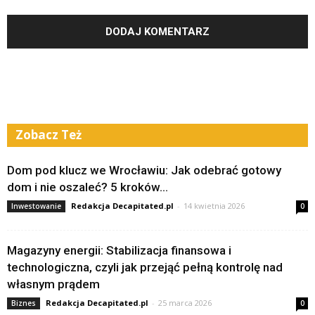
Zobacz Też
Dom pod klucz we Wrocławiu: Jak odebrać gotowy
dom i nie oszaleć? 5 kroków...
Redakcja Decapitated.pl
-
14 kwietnia 2026
Inwestowanie
0
Magazyny energii: Stabilizacja finansowa i
technologiczna, czyli jak przejąć pełną kontrolę nad
własnym prądem
Redakcja Decapitated.pl
-
25 marca 2026
Biznes
0