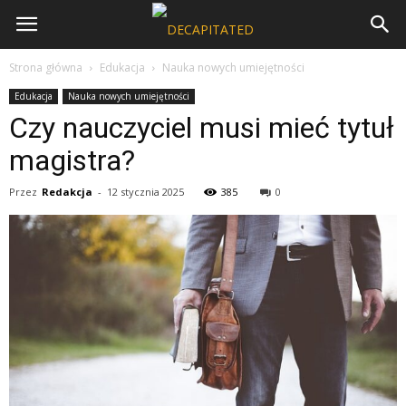
Strona główna
Edukacja
Nauka nowych umiejętności
Edukacja
Nauka nowych umiejętności
Czy nauczyciel musi mieć tytuł
magistra?
Przez
Redakcja
-
12 stycznia 2025
385
0