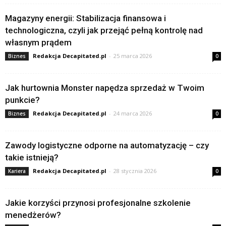
Magazyny energii: Stabilizacja finansowa i
technologiczna, czyli jak przejąć pełną kontrolę nad
własnym prądem
Redakcja Decapitated.pl
-
25 marca 2026
Biznes
0
Jak hurtownia Monster napędza sprzedaż w Twoim
punkcie?
Redakcja Decapitated.pl
-
24 marca 2026
Biznes
0
Zawody logistyczne odporne na automatyzację – czy
takie istnieją?
Redakcja Decapitated.pl
-
28 stycznia 2026
Kariera
0
Jakie korzyści przynosi profesjonalne szkolenie
menedżerów?