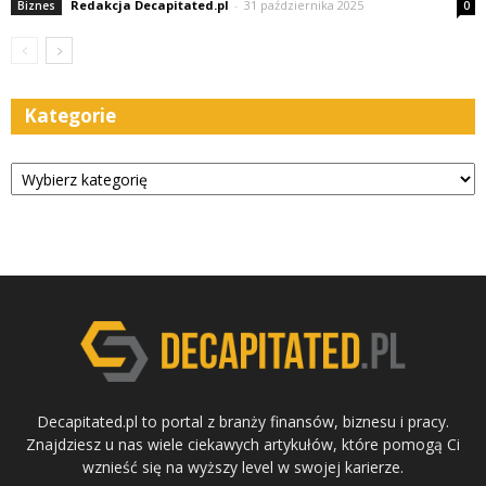
Redakcja Decapitated.pl
-
31 października 2025
Biznes
0
Kategorie
Kategorie
Decapitated.pl to portal z branży finansów, biznesu i pracy.
Znajdziesz u nas wiele ciekawych artykułów, które pomogą Ci
wznieść się na wyższy level w swojej karierze.