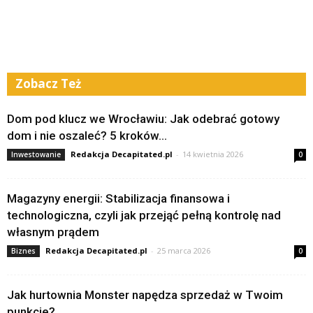
Zobacz Też
Dom pod klucz we Wrocławiu: Jak odebrać gotowy
dom i nie oszaleć? 5 kroków...
Redakcja Decapitated.pl
-
14 kwietnia 2026
Inwestowanie
0
Magazyny energii: Stabilizacja finansowa i
technologiczna, czyli jak przejąć pełną kontrolę nad
własnym prądem
Redakcja Decapitated.pl
-
25 marca 2026
Biznes
0
Jak hurtownia Monster napędza sprzedaż w Twoim
punkcie?