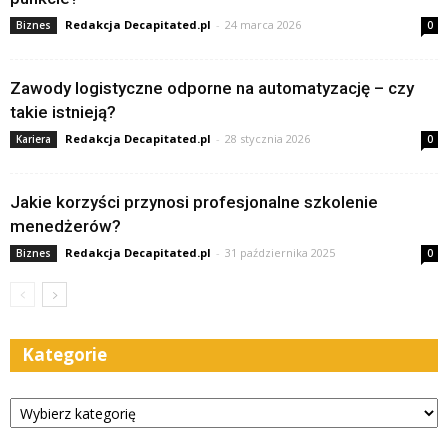
Redakcja Decapitated.pl
-
24 marca 2026
Biznes
0
Zawody logistyczne odporne na automatyzację – czy
takie istnieją?
Redakcja Decapitated.pl
-
28 stycznia 2026
Kariera
0
Jakie korzyści przynosi profesjonalne szkolenie
menedżerów?
Redakcja Decapitated.pl
-
31 października 2025
Biznes
0
Kategorie
Kategorie