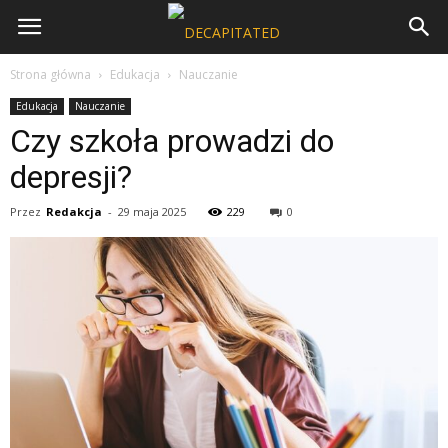
Strona główna
Edukacja
Nauczanie
Edukacja
Nauczanie
Czy szkoła prowadzi do
depresji?
Przez
Redakcja
-
29 maja 2025
229
0