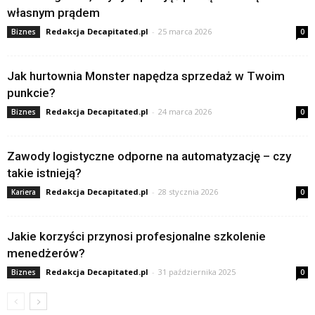
własnym prądem
Redakcja Decapitated.pl
-
25 marca 2026
Biznes
0
Jak hurtownia Monster napędza sprzedaż w Twoim
punkcie?
Redakcja Decapitated.pl
-
24 marca 2026
Biznes
0
Zawody logistyczne odporne na automatyzację – czy
takie istnieją?
Redakcja Decapitated.pl
-
28 stycznia 2026
Kariera
0
Jakie korzyści przynosi profesjonalne szkolenie
menedżerów?
Redakcja Decapitated.pl
-
31 października 2025
Biznes
0