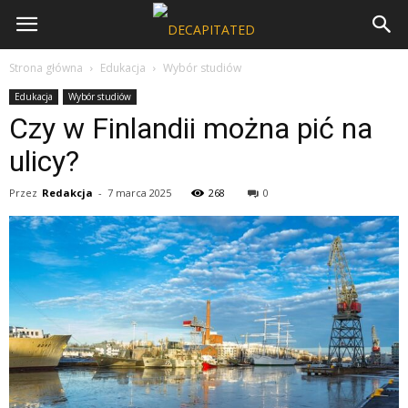
Strona główna
Edukacja
Wybór studiów
Edukacja
Wybór studiów
Czy w Finlandii można pić na
ulicy?
Przez
Redakcja
-
7 marca 2025
268
0