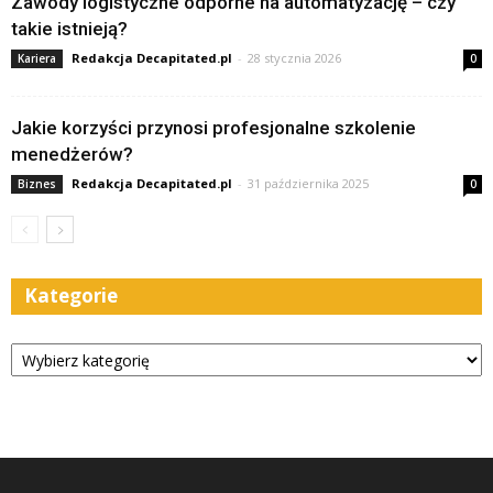
Zawody logistyczne odporne na automatyzację – czy
takie istnieją?
Redakcja Decapitated.pl
-
28 stycznia 2026
Kariera
0
Jakie korzyści przynosi profesjonalne szkolenie
menedżerów?
Redakcja Decapitated.pl
-
31 października 2025
Biznes
0
Kategorie
Kategorie