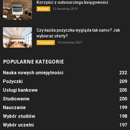
Korzyści z outsourcingu księgowości
12 kwietnia 2019
Biznes
Czy każda pożyczka wygląda tak samo? Jak
wybierać oferty?
16 kwietnia 2021
Pieniądze
POPULARNE KATEGORIE
Nauka nowych umiejętności
232
Pożyczki
209
Usługi bankowe
205
Studiowanie
200
Nauczanie
199
Wybór studiów
198
Wybór uczelni
197