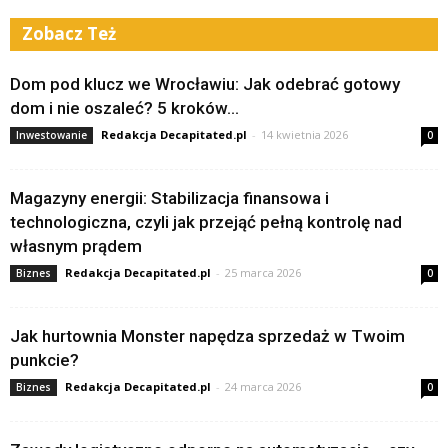
Zobacz Też
Dom pod klucz we Wrocławiu: Jak odebrać gotowy
dom i nie oszaleć? 5 kroków...
Redakcja Decapitated.pl
-
14 kwietnia 2026
Inwestowanie
0
Magazyny energii: Stabilizacja finansowa i
technologiczna, czyli jak przejąć pełną kontrolę nad
własnym prądem
Redakcja Decapitated.pl
-
25 marca 2026
Biznes
0
Jak hurtownia Monster napędza sprzedaż w Twoim
punkcie?
Redakcja Decapitated.pl
-
24 marca 2026
Biznes
0