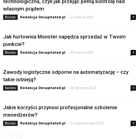
technologiczna, czyli jak przejąć pełną kontrolę nad
własnym prądem
Redakcja Decapitated.pl
-
25 marca 2026
Biznes
0
Jak hurtownia Monster napędza sprzedaż w Twoim
punkcie?
Redakcja Decapitated.pl
-
24 marca 2026
Biznes
0
Zawody logistyczne odporne na automatyzację – czy
takie istnieją?
Redakcja Decapitated.pl
-
28 stycznia 2026
Kariera
0
Jakie korzyści przynosi profesjonalne szkolenie
menedżerów?
Redakcja Decapitated.pl
-
31 października 2025
Biznes
0