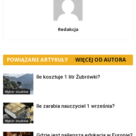
Redakcja
POWIĄZANE ARTYKUŁY
WIĘCEJ OD AUTORA
Ile kosztuje 1 litr Żubrówki?
Wybór studiów
Ile zarabia nauczyciel 1 września?
Wybór studiów
Gdzie jest najlepsza edukacja w Europie?