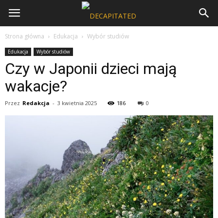
Strona główna
Edukacja
Wybór studiów
Edukacja
Wybór studiów
Czy w Japonii dzieci mają
wakacje?
Przez
Redakcja
-
3 kwietnia 2025
186
0