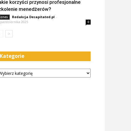
akie korzyści przynosi profesjonalne
zkolenie menedżerów?
Redakcja Decapitated.pl
-
iznes
 października 2025
0
Kategorie
tegorie