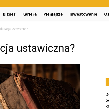
Decapitated.pl
Biznes
Kariera
Pieniądze
Inwestowanie
Os
dukacja ustawiczna?
cja ustawiczna?
D
o
k