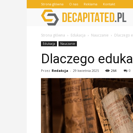
Strona główna
O nas
Reklama
Kontakt
Strona główna
Edukacja
Nauczanie
Dlaczego e
Edukacja
Nauczanie
Dlaczego eduka
Przez
Redakcja
-
29 kwietnia 2025
264
0