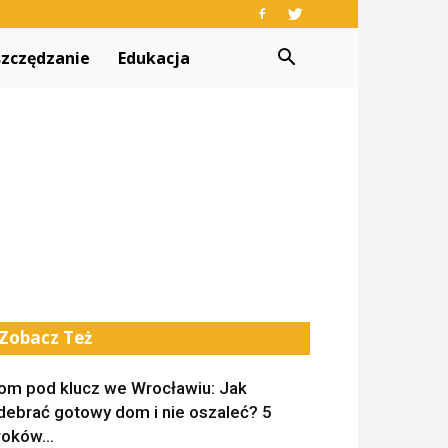
zczędzanie
Edukacja
Zobacz Też
om pod klucz we Wrocławiu: Jak
debrać gotowy dom i nie oszaleć? 5
roków...