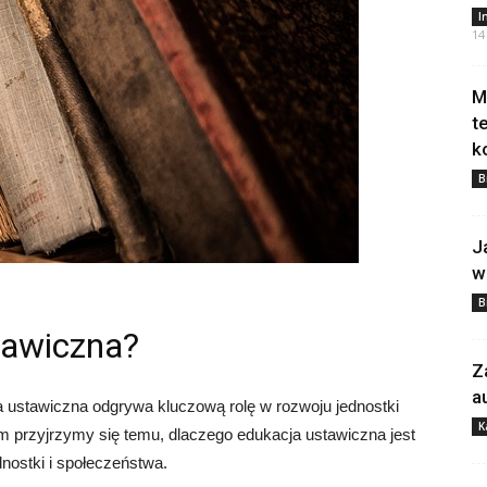
I
14
M
t
k
B
J
w
B
tawiczna?
Z
a
 ustawiczna odgrywa kluczową rolę w rozwoju jednostki
K
ym przyjrzymy się temu, dlaczego edukacja ustawiczna jest
dnostki i społeczeństwa.