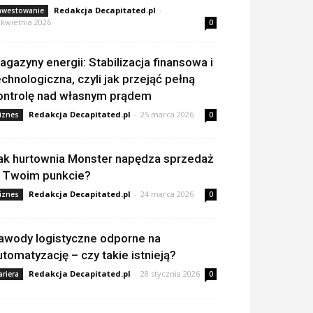
Redakcja Decapitated.pl
-
nwestowanie
 kwietnia 2026
0
agazyny energii: Stabilizacja finansowa i
echnologiczna, czyli jak przejąć pełną
ontrolę nad własnym prądem
Redakcja Decapitated.pl
-
25 marca 2026
iznes
0
ak hurtownia Monster napędza sprzedaż
 Twoim punkcie?
Redakcja Decapitated.pl
-
24 marca 2026
iznes
0
awody logistyczne odporne na
utomatyzację – czy takie istnieją?
Redakcja Decapitated.pl
-
28 stycznia 2026
ariera
0