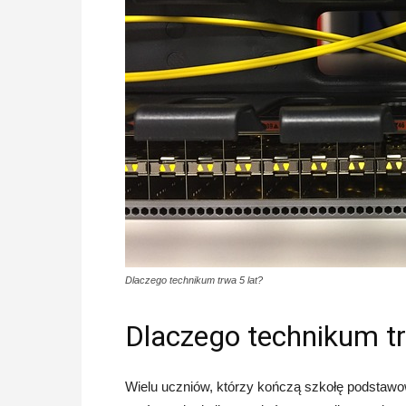
Dlaczego technikum trwa 5 lat?
Dlaczego technikum tr
Wielu uczniów, którzy kończą szkołę podstawow