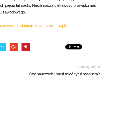
ch pięciu lat nauki. Niech nasza ciekawość prowadzi nas
oju zawodowego.
ps://www.akademiamlodychnoblistow.pl/
ter
Następny artykuł
Czy nauczyciel musi mieć tytuł magistra?