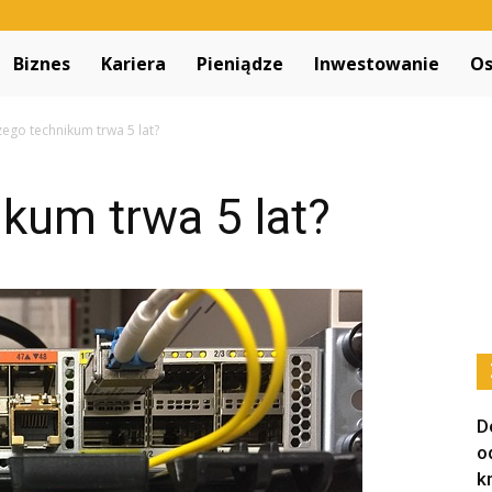
Decapitated.pl
Biznes
Kariera
Pieniądze
Inwestowanie
Os
ego technikum trwa 5 lat?
kum trwa 5 lat?
D
o
k