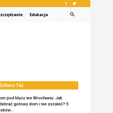
zczędzanie
Edukacja
Zobacz Też
om pod klucz we Wrocławiu: Jak
debrać gotowy dom i nie oszaleć? 5
roków...