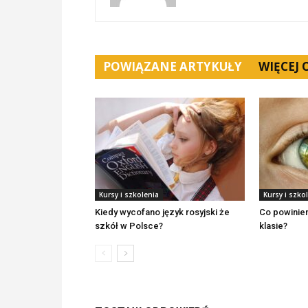
POWIĄZANE ARTYKUŁY
WIĘCEJ
Kursy i szkolenia
Kursy i szko
Kiedy wycofano język rosyjski że
Co powinie
szkół w Polsce?
klasie?