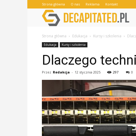
Strona główna
O nas
Reklama
Kontakt
Strona główna
Edukacja
Kursy i szkolenia
Dlacz
Edukacja
Kursy i szkolenia
Dlaczego techni
Przez
Redakcja
-
12 stycznia 2025
297
0