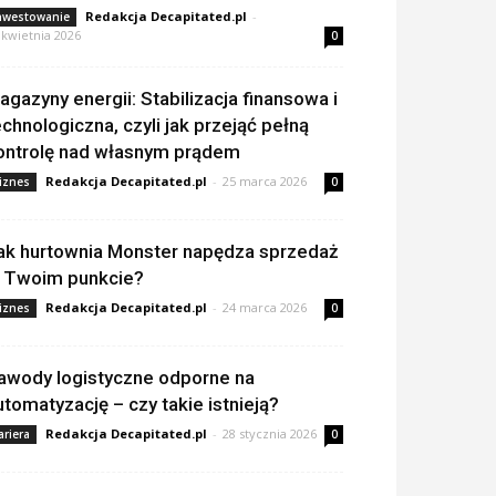
Redakcja Decapitated.pl
-
nwestowanie
 kwietnia 2026
0
agazyny energii: Stabilizacja finansowa i
echnologiczna, czyli jak przejąć pełną
ontrolę nad własnym prądem
Redakcja Decapitated.pl
-
25 marca 2026
iznes
0
ak hurtownia Monster napędza sprzedaż
 Twoim punkcie?
Redakcja Decapitated.pl
-
24 marca 2026
iznes
0
awody logistyczne odporne na
utomatyzację – czy takie istnieją?
Redakcja Decapitated.pl
-
28 stycznia 2026
ariera
0