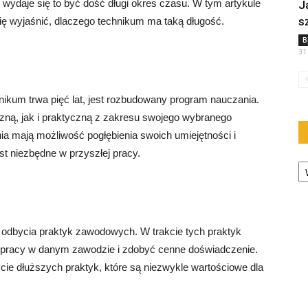
a, wydaje się to być dość długi okres czasu. W tym artykule
J
s
ię wyjaśnić, dlaczego technikum ma taką długość.
B
31
ikum trwa pięć lat, jest rozbudowany program nauczania.
ną, jak i praktyczną z zakresu swojego wybranego
ia mają możliwość pogłębienia swoich umiejętności i
st niezbędne w przyszłej pracy.
Ka
odbycia praktyk zawodowych. W trakcie tych praktyk
i pracy w danym zawodzie i zdobyć cenne doświadczenie.
cie dłuższych praktyk, które są niezwykle wartościowe dla