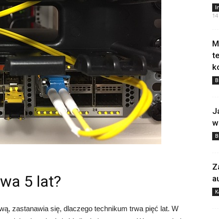
I
14
M
t
k
B
J
w
B
Z
wa 5 lat?
a
K
ą, zastanawia się, dlaczego technikum trwa pięć lat. W