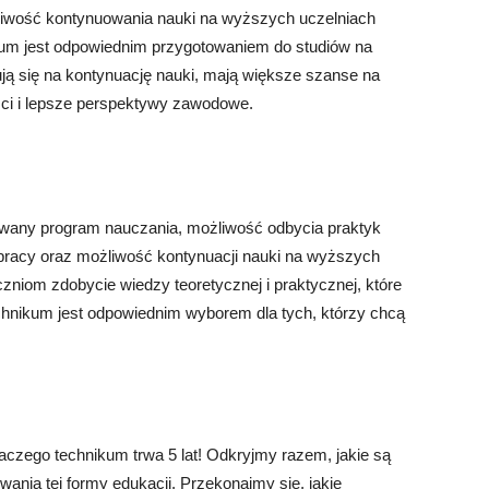
iwość kontynuowania nauki na wyższych uczelniach
ikum jest odpowiednim przygotowaniem do studiów na
ą się na kontynuację nauki, mają większe szanse na
ci i lepsze perspektywy zawodowe.
owany program nauczania, możliwość odbycia praktyk
pracy oraz możliwość kontynuacji nauki na wyższych
czniom zdobycie wiedzy teoretycznej i praktycznej, które
echnikum jest odpowiednim wyborem dla tych, którzy chcą
laczego technikum trwa 5 lat! Odkryjmy razem, jakie są
wania tej formy edukacji. Przekonajmy się, jakie