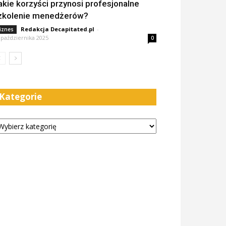
akie korzyści przynosi profesjonalne
zkolenie menedżerów?
Redakcja Decapitated.pl
-
iznes
 października 2025
0
Kategorie
tegorie