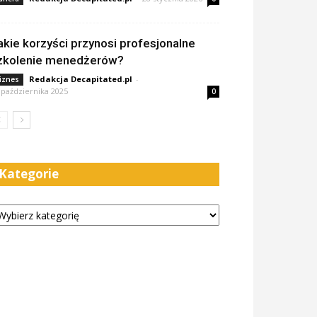
akie korzyści przynosi profesjonalne
zkolenie menedżerów?
Redakcja Decapitated.pl
-
iznes
 października 2025
0
Kategorie
tegorie