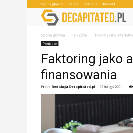
Strona główna
O nas
Reklama
Kontakt
Strona główna
Pieniądze
Faktoring jako alternat
Pieniądze
Faktoring jako 
finansowania
Przez
Redakcja Decapitated.pl
-
22 lutego 2024