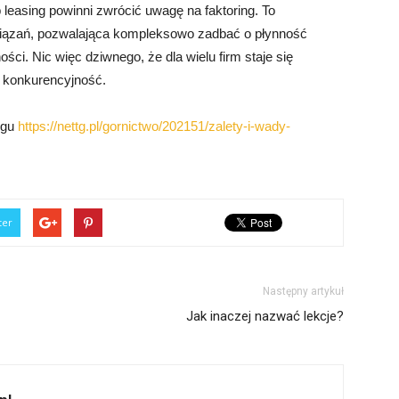
 leasing powinni zwrócić uwagę na faktoring. To
wiązań, pozwalająca kompleksowo zadbać o płynność
ści. Nic więc dziwnego, że dla wielu firm staje się
i konkurencyjność.
ngu
https://nettg.pl/gornictwo/202151/zalety-i-wady-
ter
Następny artykuł
Jak inaczej nazwać lekcje?