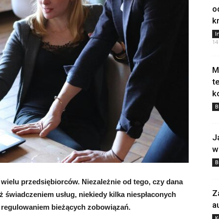
o
k
I
14
M
t
k
B
J
w
B
wielu przedsiębiorców. Niezależnie od tego, czy dana
Z
eż świadczeniem usług, niekiedy kilka niespłaconych
a
 z regulowaniem bieżących zobowiązań.
K