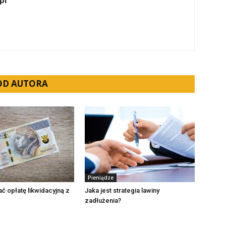
pl
 OD AUTORA
Pieniądze
ć opłatę likwidacyjną z
Jaka jest strategia lawiny
zadłużenia?