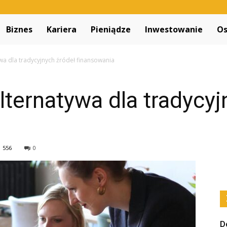
Decapitated.pl
Biznes
Kariera
Pieniądze
Inwestowanie
Os
ywa dla tradycyjnych źródeł finansowania
alternatywa dla tradycy
556
0
D