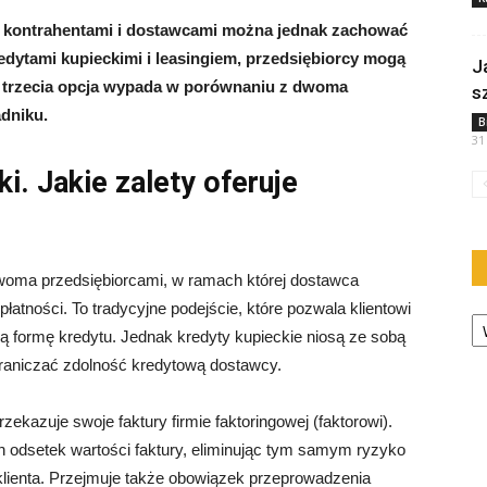
i, kontrahentami i dostawcami można jednak zachować
dytami kupieckimi i leasingiem, przedsiębiorcy mogą
J
ta trzecia opcja wypada w porównaniu z dwoma
s
dniku.
B
31
i. Jakie zalety oferuje
woma przedsiębiorcami, w ramach której dostawca
łatności. To tradycyjne podejście, które pozwala klientowi
Ka
ną formę kredytu. Jednak kredyty kupieckie niosą ze sobą
raniczać zdolność kredytową dostawcy.
zekazuje swoje faktury firmie faktoringowej (faktorowi).
n odsetek wartości faktury, eliminując tym samym ryzyko
 klienta. Przejmuje także obowiązek przeprowadzenia