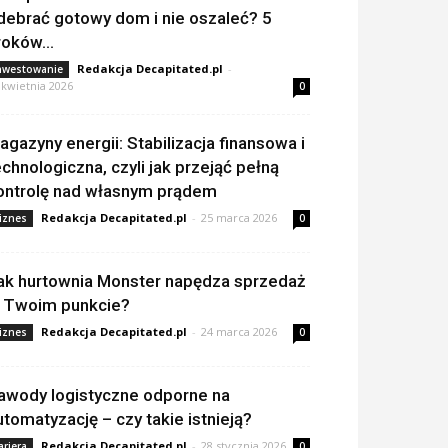
debrać gotowy dom i nie oszaleć? 5
roków...
Redakcja Decapitated.pl
-
nwestowanie
 kwietnia 2026
0
agazyny energii: Stabilizacja finansowa i
echnologiczna, czyli jak przejąć pełną
ontrolę nad własnym prądem
Redakcja Decapitated.pl
-
25 marca 2026
iznes
0
ak hurtownia Monster napędza sprzedaż
 Twoim punkcie?
Redakcja Decapitated.pl
-
24 marca 2026
iznes
0
awody logistyczne odporne na
utomatyzację – czy takie istnieją?
Redakcja Decapitated.pl
-
28 stycznia 2026
ariera
0