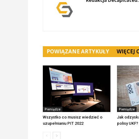
Redakcja Decapitated.
POWIĄZANE ARTYKUŁY
WIĘCEJ
Pieniądze
Pieniądze
Wszystko co musisz wiedzieć o
Jak odzyska
uzupełnianiu PIT 2022
polisy UKF?