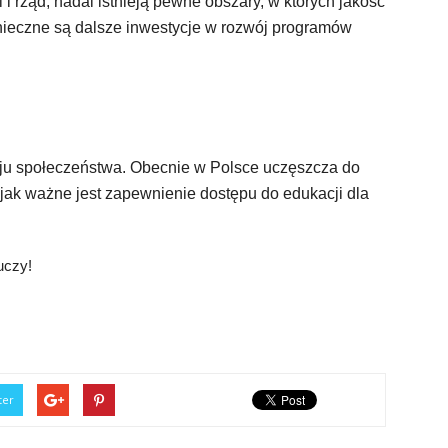
 rząd, nadal istnieją pewne obszary, w których jakość
nieczne są dalsze inwestycje w rozwój programów
ju społeczeństwa. Obecnie w Polsce uczęszcza do
, jak ważne jest zapewnienie dostępu do edukacji dla
uczy!
ter