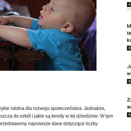
I
14
M
t
k
B
J
w
B
Z
a
ykle istotna dla rozwoju społeczeństwa. Jednakże,
K
szcza do szkół i jakie są trendy w tej dziedzinie. W tym
i przedstawimy najnowsze dane dotyczące liczby