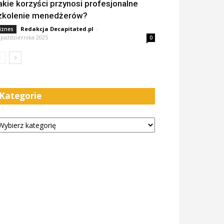
akie korzyści przynosi profesjonalne
zkolenie menedżerów?
Redakcja Decapitated.pl
-
iznes
 października 2025
0
Kategorie
tegorie