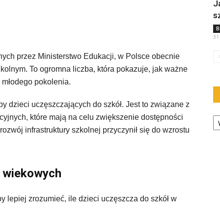
J
s
B
31
ch przez Ministerstwo Edukacji, w Polsce obecnie
zkolnym. To ogromna liczba, która pokazuje, jak ważne
a młodego pokolenia.
by dzieci uczęszczających do szkół. Jest to związane z
Ka
jnych, które mają na celu zwiększenie dostępności
ozwój infrastruktury szkolnej przyczynił się do wzrostu
h wiekowych
 lepiej zrozumieć, ile dzieci uczęszcza do szkół w