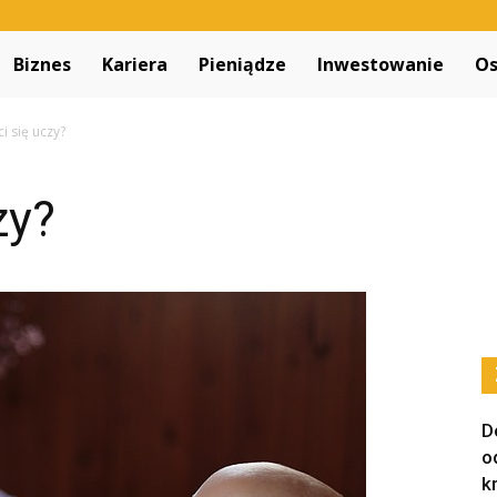
Decapitated.pl
Biznes
Kariera
Pieniądze
Inwestowanie
Os
ci się uczy?
zy?
D
o
k