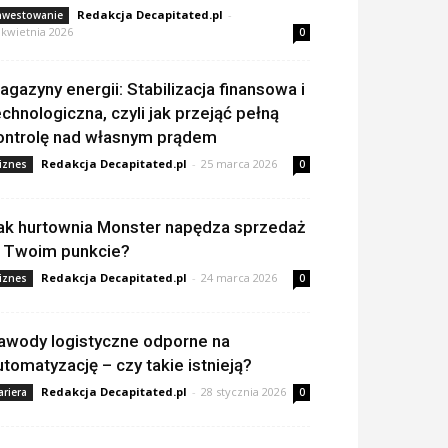
Redakcja Decapitated.pl
-
nwestowanie
 kwietnia 2026
0
agazyny energii: Stabilizacja finansowa i
echnologiczna, czyli jak przejąć pełną
ontrolę nad własnym prądem
Redakcja Decapitated.pl
-
25 marca 2026
iznes
0
ak hurtownia Monster napędza sprzedaż
 Twoim punkcie?
Redakcja Decapitated.pl
-
24 marca 2026
iznes
0
awody logistyczne odporne na
utomatyzację – czy takie istnieją?
Redakcja Decapitated.pl
-
28 stycznia 2026
ariera
0