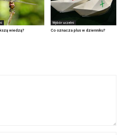
ni
Wybór uczelni
ększą wiedzą?
Co oznacza plus w dzienniku?