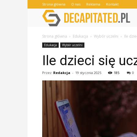
Strona główna
O nas
Reklama
Kontakt
Strona główna
Edukacja
Wybór uczelni
Ile dzie
Edukacja
Wybór uczelni
Ile dzieci się uc
Przez
Redakcja
-
19 stycznia 2025
185
0