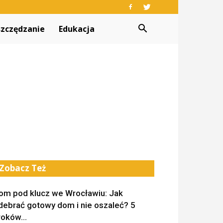
zczędzanie
Edukacja
Zobacz Też
om pod klucz we Wrocławiu: Jak
debrać gotowy dom i nie oszaleć? 5
roków...