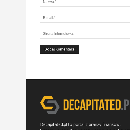
Decapitated.pl to portal z branży finansów,