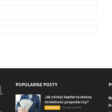
POPULARNE POSTY
P
Jak zdobyć kapitał na własną
N
działalność gospodarczą?
P
25 marca 2019
Pieniądze