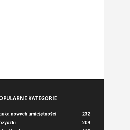
OPULARNE KATEGORIE
auka nowych umiejętności
232
ożyczki
209