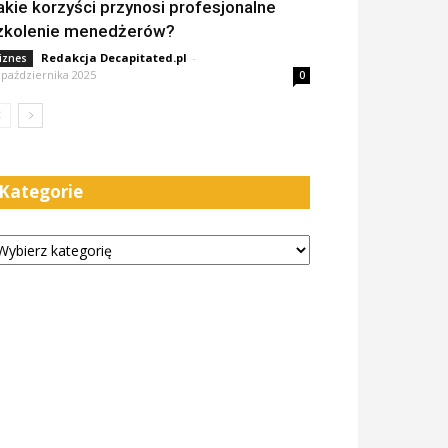
akie korzyści przynosi profesjonalne
zkolenie menedżerów?
Redakcja Decapitated.pl
-
iznes
 października 2025
0
Kategorie
tegorie