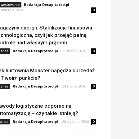
Redakcja Decapitated.pl
-
nwestowanie
 kwietnia 2026
0
agazyny energii: Stabilizacja finansowa i
echnologiczna, czyli jak przejąć pełną
ontrolę nad własnym prądem
Redakcja Decapitated.pl
-
25 marca 2026
iznes
0
ak hurtownia Monster napędza sprzedaż
 Twoim punkcie?
Redakcja Decapitated.pl
-
24 marca 2026
iznes
0
awody logistyczne odporne na
utomatyzację – czy takie istnieją?
Redakcja Decapitated.pl
-
28 stycznia 2026
ariera
0