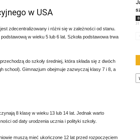
J
s
cyjnego w USA
B
31
t zdecentralizowany i różni się w zależności od stanu.
ę podstawową w wieku 5 lub 6 lat. Szkoła podstawowa trwa
rzechodzą do szkoły średniej, która składa się z dwóch
gh school). Gimnazjum obejmuje zazwyczaj klasy 7 i 8, a
Ka
ynają 8 klasę w wieku 13 lub 14 lat. Jednak warto
ści od daty urodzenia ucznia i polityki szkoły.
uczniowie muszą mieć ukończone 12 lat przed rozpoczęciem