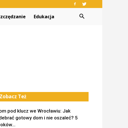
zczędzanie
Edukacja
Zobacz Też
om pod klucz we Wrocławiu: Jak
debrać gotowy dom i nie oszaleć? 5
roków...