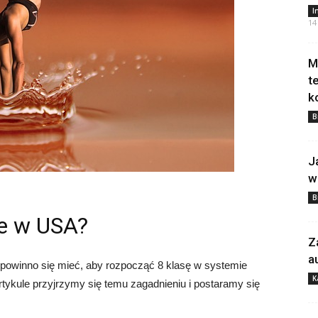
I
14
M
t
k
B
J
w
B
sie w USA?
Z
a
at powinno się mieć, aby rozpocząć 8 klasę w systemie
K
kule przyjrzymy się temu zagadnieniu i postaramy się