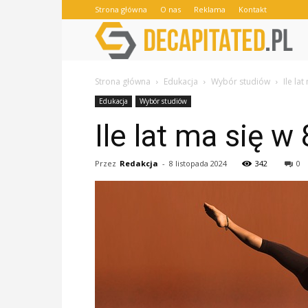
Strona główna
O nas
Reklama
Kontakt
Strona główna
Edukacja
Wybór studiów
Ile la
Edukacja
Wybór studiów
Ile lat ma się w
Przez
Redakcja
-
8 listopada 2024
342
0