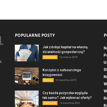
POPULARNE POSTY
P
Jak zdobyć kapitał na własną
N
działalność gospodarczą?
P
25 marca 2019
Pieniądze
ch
U
S
Korzyści z outsourcingu
księgowości
N
12 kwietnia 2019
Biznes
W
W
Czy każda pożyczka wygląda
tak samo? Jak wybierać oferty?
R
16 kwietnia 2021
Pieniądze
K