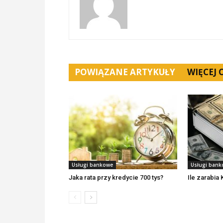
POWIĄZANE ARTYKUŁY
WIĘCEJ
Usługi bankowe
Usługi ban
Jaka rata przy kredycie 700 tys?
Ile zarabia 