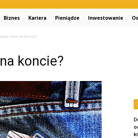
Decapitated.pl
Biznes
Kariera
Pieniądze
Inwestowanie
Os
można mieć na koncie?
 na koncie?
D
o
k