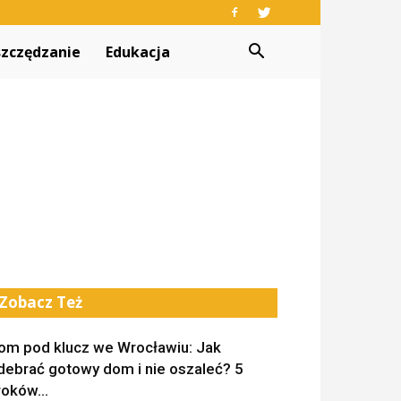
zczędzanie
Edukacja
Zobacz Też
om pod klucz we Wrocławiu: Jak
debrać gotowy dom i nie oszaleć? 5
roków...