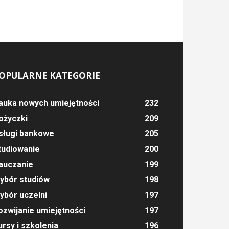
OPULARNE KATEGORIE
auka nowych umiejętności
232
ożyczki
209
sługi bankowe
205
tudiowanie
200
auczanie
199
ybór studiów
198
ybór uczelni
197
ozwijanie umiejętności
197
ursy i szkolenia
196