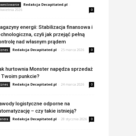
Redakcja Decapitated.pl
-
nwestowanie
 kwietnia 2026
0
agazyny energii: Stabilizacja finansowa i
echnologiczna, czyli jak przejąć pełną
ontrolę nad własnym prądem
Redakcja Decapitated.pl
-
25 marca 2026
iznes
0
ak hurtownia Monster napędza sprzedaż
 Twoim punkcie?
Redakcja Decapitated.pl
-
24 marca 2026
iznes
0
awody logistyczne odporne na
utomatyzację – czy takie istnieją?
Redakcja Decapitated.pl
-
28 stycznia 2026
ariera
0