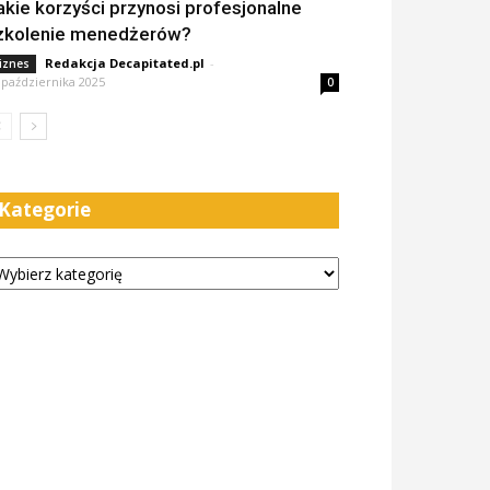
akie korzyści przynosi profesjonalne
zkolenie menedżerów?
Redakcja Decapitated.pl
-
iznes
 października 2025
0
Kategorie
tegorie