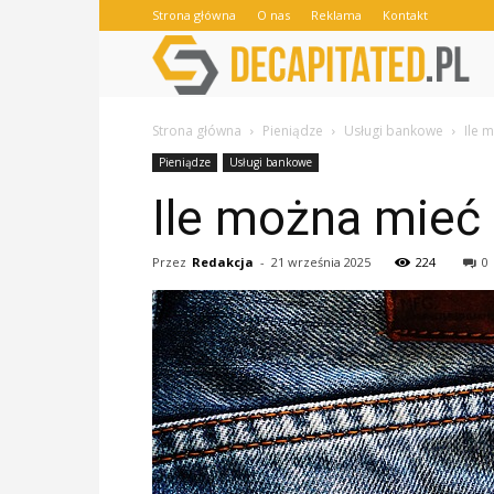
Strona główna
O nas
Reklama
Kontakt
Strona główna
Pieniądze
Usługi bankowe
Ile 
Pieniądze
Usługi bankowe
Ile można mieć
Przez
Redakcja
-
21 września 2025
224
0