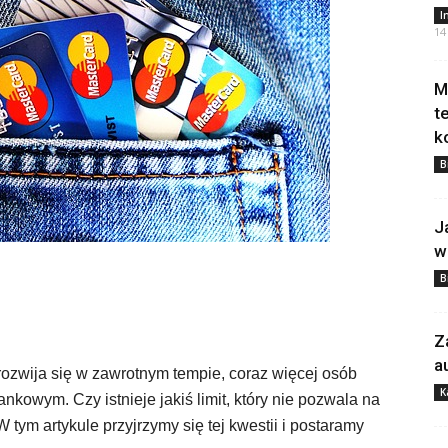
I
14
M
t
k
B
J
w
B
Z
a
rozwija się w zawrotnym tempie, coraz więcej osób
K
nkowym. Czy istnieje jakiś limit, który nie pozwala na
tym artykule przyjrzymy się tej kwestii i postaramy