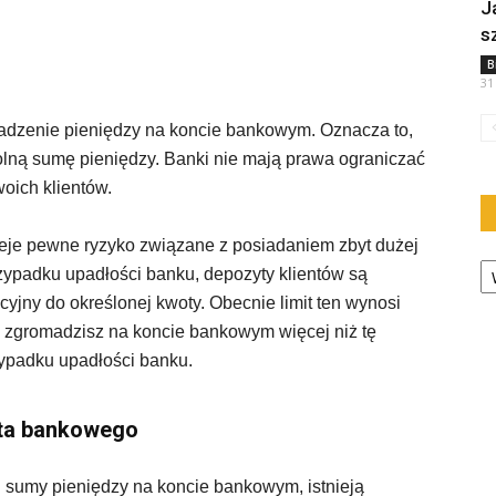
J
s
B
31
adzenie pieniędzy na koncie bankowym. Oznacza to,
lną sumę pieniędzy. Banki nie mają prawa ograniczać
oich klientów.
ieje pewne ryzyko związane z posiadaniem zbyt dużej
Ka
zypadku upadłości banku, depozyty klientów są
ny do określonej kwoty. Obecnie limit ten wynosi
li zgromadzisz na koncie bankowym więcej niż tę
zypadku upadłości banku.
nta bankowego
j sumy pieniędzy na koncie bankowym, istnieją