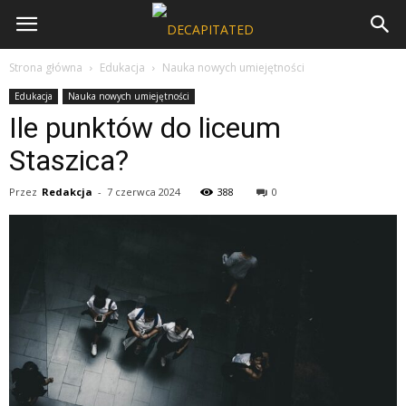
Strona główna
Edukacja
Nauka nowych umiejętności
Edukacja
Nauka nowych umiejętności
Ile punktów do liceum
Staszica?
Przez
Redakcja
-
7 czerwca 2024
388
0