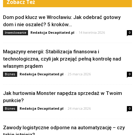
Zobacz Też
Dom pod klucz we Wrocławiu: Jak odebrać gotowy
dom i nie oszaleć? 5 kroków...
Redakcja Decapitated.pl
-
14 kwietnia 2026
Inwestowanie
0
Magazyny energii: Stabilizacja finansowa i
technologiczna, czyli jak przejąć pełną kontrolę nad
własnym prądem
Redakcja Decapitated.pl
-
25 marca 2026
Biznes
0
Jak hurtownia Monster napędza sprzedaż w Twoim
punkcie?
Redakcja Decapitated.pl
-
24 marca 2026
Biznes
0
Zawody logistyczne odporne na automatyzację – czy
takie istnieją?