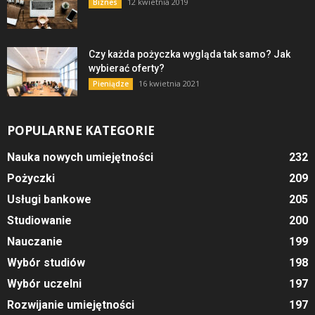
12 kwietnia 2019
Biznes
Czy każda pożyczka wygląda tak samo? Jak
wybierać oferty?
16 kwietnia 2021
Pieniądze
POPULARNE KATEGORIE
Nauka nowych umiejętności
232
Pożyczki
209
Usługi bankowe
205
Studiowanie
200
Nauczanie
199
Wybór studiów
198
Wybór uczelni
197
Rozwijanie umiejętności
197