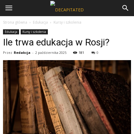
Strona główna
Edukacja
Kursy i szkolenia
Edukacja
Kursy i szkolenia
Ile trwa edukacja w Rosji?
Przez
Redakcja
-
2 października 2025
181
0