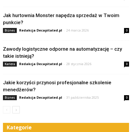
Jak hurtownia Monster napędza sprzedaż w Twoim
punkcie?
Redakcja Decapitated.pl
-
24 marca 2026
Biznes
0
Zawody logistyczne odporne na automatyzację – czy
takie istnieją?
Redakcja Decapitated.pl
-
28 stycznia 2026
Kariera
0
Jakie korzyści przynosi profesjonalne szkolenie
menedżerów?
Redakcja Decapitated.pl
-
31 października 2025
Biznes
0
Kategorie