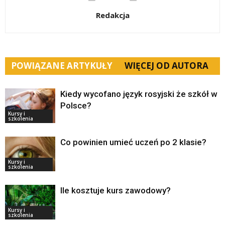
Redakcja
POWIĄZANE ARTYKUŁY
WIĘCEJ OD AUTORA
Kiedy wycofano język rosyjski że szkół w
Polsce?
Kursy i
szkolenia
Co powinien umieć uczeń po 2 klasie?
Kursy i
szkolenia
Ile kosztuje kurs zawodowy?
Kursy i
szkolenia