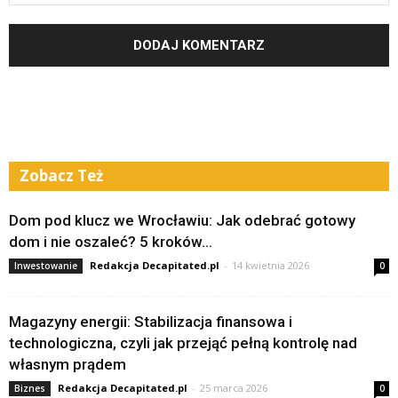
Zobacz Też
Dom pod klucz we Wrocławiu: Jak odebrać gotowy
dom i nie oszaleć? 5 kroków...
Redakcja Decapitated.pl
-
14 kwietnia 2026
Inwestowanie
0
Magazyny energii: Stabilizacja finansowa i
technologiczna, czyli jak przejąć pełną kontrolę nad
własnym prądem
Redakcja Decapitated.pl
-
25 marca 2026
Biznes
0