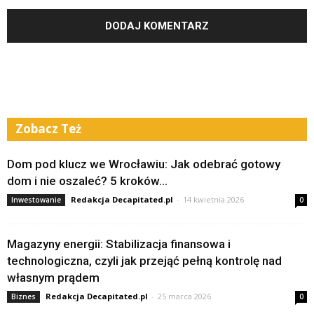
Zobacz Też
Dom pod klucz we Wrocławiu: Jak odebrać gotowy
dom i nie oszaleć? 5 kroków...
Redakcja Decapitated.pl
-
14 kwietnia 2026
Inwestowanie
0
Magazyny energii: Stabilizacja finansowa i
technologiczna, czyli jak przejąć pełną kontrolę nad
własnym prądem
Redakcja Decapitated.pl
-
25 marca 2026
Biznes
0