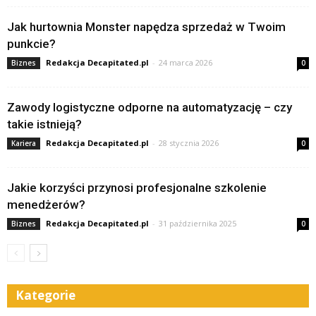
Jak hurtownia Monster napędza sprzedaż w Twoim
punkcie?
Redakcja Decapitated.pl
-
24 marca 2026
Biznes
0
Zawody logistyczne odporne na automatyzację – czy
takie istnieją?
Redakcja Decapitated.pl
-
28 stycznia 2026
Kariera
0
Jakie korzyści przynosi profesjonalne szkolenie
menedżerów?
Redakcja Decapitated.pl
-
31 października 2025
Biznes
0
Kategorie