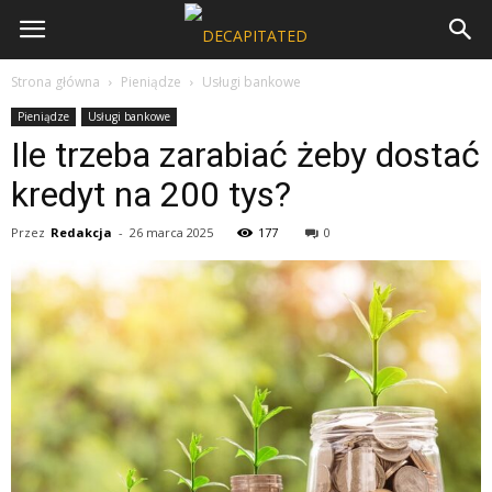
Strona główna
Pieniądze
Usługi bankowe
Pieniądze
Usługi bankowe
Ile trzeba zarabiać żeby dostać
kredyt na 200 tys?
Przez
Redakcja
-
26 marca 2025
177
0