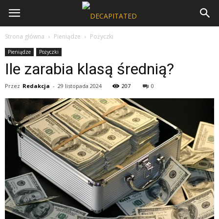
Strona główna
Pieniądze
Pożyczki
Pieniądze
Pożyczki
Ile zarabia klasą średnią?
Przez
Redakcja
-
29 listopada 2024
207
0