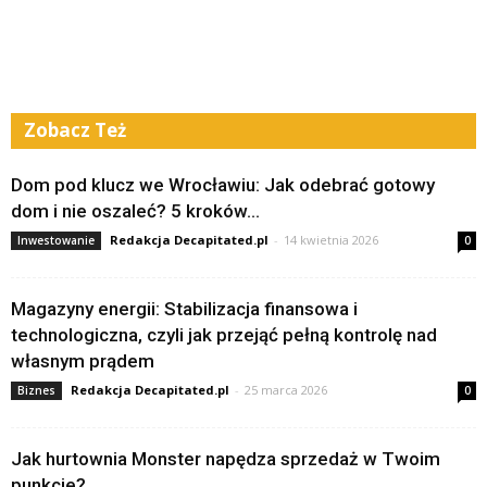
Zobacz Też
Dom pod klucz we Wrocławiu: Jak odebrać gotowy
dom i nie oszaleć? 5 kroków...
Redakcja Decapitated.pl
-
14 kwietnia 2026
Inwestowanie
0
Magazyny energii: Stabilizacja finansowa i
technologiczna, czyli jak przejąć pełną kontrolę nad
własnym prądem
Redakcja Decapitated.pl
-
25 marca 2026
Biznes
0
Jak hurtownia Monster napędza sprzedaż w Twoim
punkcie?