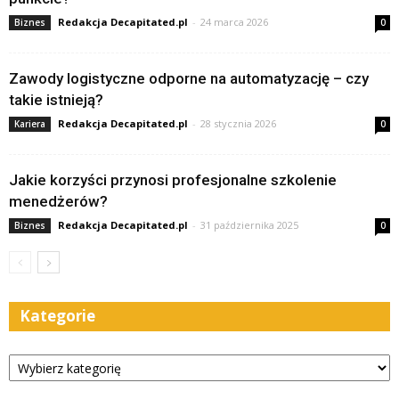
Redakcja Decapitated.pl
-
24 marca 2026
Biznes
0
Zawody logistyczne odporne na automatyzację – czy
takie istnieją?
Redakcja Decapitated.pl
-
28 stycznia 2026
Kariera
0
Jakie korzyści przynosi profesjonalne szkolenie
menedżerów?
Redakcja Decapitated.pl
-
31 października 2025
Biznes
0
Kategorie
Kategorie