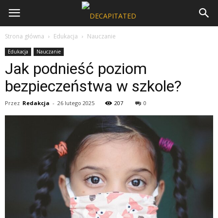
Strona główna
Edukacja
Nauczanie
Edukacja
Nauczanie
Jak podnieść poziom
bezpieczeństwa w szkole?
Przez
Redakcja
-
26 lutego 2025
207
0