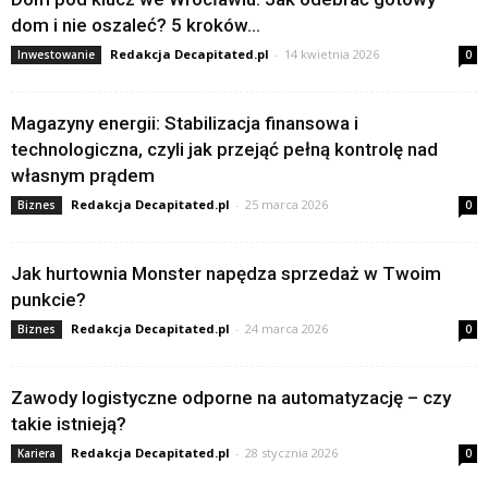
dom i nie oszaleć? 5 kroków...
Redakcja Decapitated.pl
-
14 kwietnia 2026
Inwestowanie
0
Magazyny energii: Stabilizacja finansowa i
technologiczna, czyli jak przejąć pełną kontrolę nad
własnym prądem
Redakcja Decapitated.pl
-
25 marca 2026
Biznes
0
Jak hurtownia Monster napędza sprzedaż w Twoim
punkcie?
Redakcja Decapitated.pl
-
24 marca 2026
Biznes
0
Zawody logistyczne odporne na automatyzację – czy
takie istnieją?
Redakcja Decapitated.pl
-
28 stycznia 2026
Kariera
0