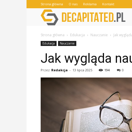
Strona główna
O nas
Reklama
Kontakt
Strona główna
Edukacja
Nauczanie
Jak wygląd
Edukacja
Nauczanie
Jak wygląda na
Przez
Redakcja
-
13 lipca 2025
194
0