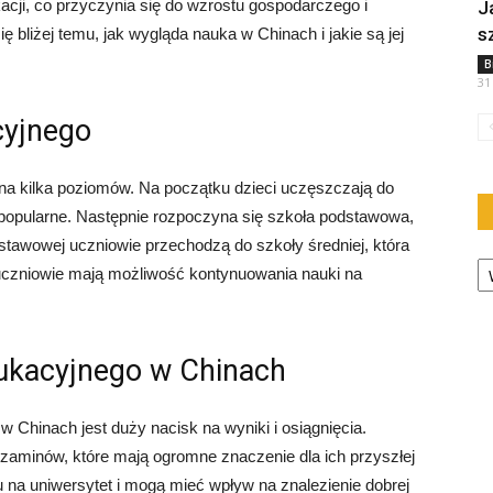
acji, co przyczynia się do wzrostu gospodarczego i
J
s
 bliżej temu, jak wygląda nauka w Chinach i jakie są jej
B
31
cyjnego
na kilka poziomów. Na początku dzieci uczęszczają do
o popularne. Następnie rozpoczyna się szkoła podstawowa,
dstawowej uczniowie przechodzą do szkoły średniej, która
Ka
j uczniowie mają możliwość kontynuowania nauki na
ukacyjnego w Chinach
Chinach jest duży nacisk na wyniki i osiągnięcia.
gzaminów, które mają ogromne znaczenie dla ich przyszłej
u na uniwersytet i mogą mieć wpływ na znalezienie dobrej