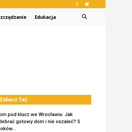
zczędzanie
Edukacja
Zobacz Też
om pod klucz we Wrocławiu: Jak
debrać gotowy dom i nie oszaleć? 5
roków...