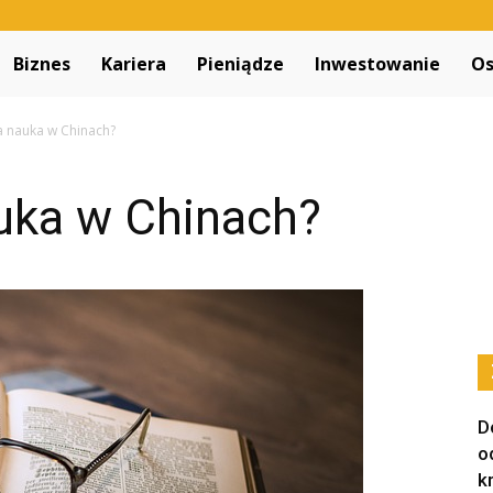
Decapitated.pl
Biznes
Kariera
Pieniądze
Inwestowanie
Os
a nauka w Chinach?
uka w Chinach?
D
o
k