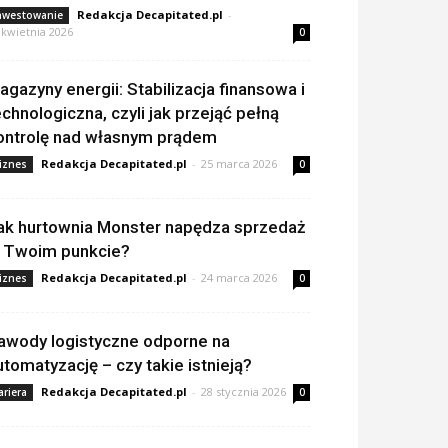
Redakcja Decapitated.pl
-
nwestowanie
 kwietnia 2026
0
agazyny energii: Stabilizacja finansowa i
echnologiczna, czyli jak przejąć pełną
ontrolę nad własnym prądem
Redakcja Decapitated.pl
-
25 marca 2026
iznes
0
ak hurtownia Monster napędza sprzedaż
 Twoim punkcie?
Redakcja Decapitated.pl
-
24 marca 2026
iznes
0
awody logistyczne odporne na
utomatyzację – czy takie istnieją?
Redakcja Decapitated.pl
-
28 stycznia 2026
ariera
0