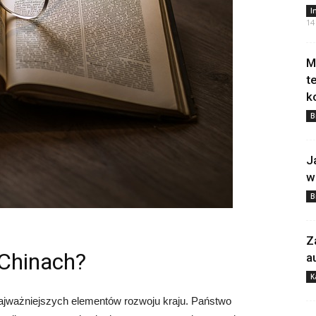
I
14
M
t
k
B
J
w
B
Z
Chinach?
a
K
ajważniejszych elementów rozwoju kraju. Państwo