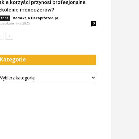
akie korzyści przynosi profesjonalne
zkolenie menedżerów?
Redakcja Decapitated.pl
-
iznes
 października 2025
0
Kategorie
tegorie