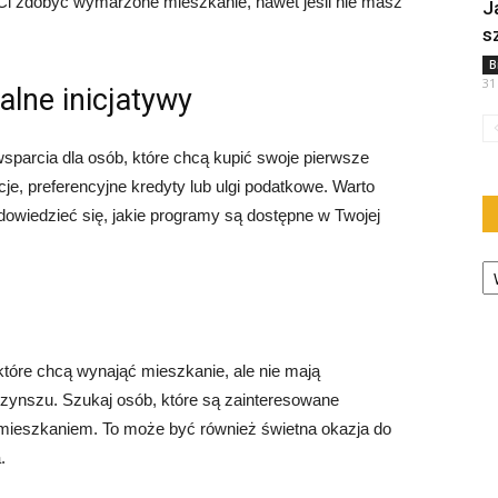
i zdobyć wymarzone mieszkanie, nawet jeśli nie masz
J
s
B
31
alne inicjatywy
sparcia dla osób, które chcą kupić swoje pierwsze
je, preferencyjne kredyty lub ulgi podatkowe. Warto
dowiedzieć się, jakie programy są dostępne w Twojej
Ka
które chcą wynająć mieszkanie, ale nie mają
zynszu. Szukaj osób, które są zainteresowane
ieszkaniem. To może być również świetna okazja do
.