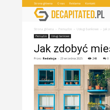
Strona główna
O nas
Reklama
Kontakt
Strona główna
Pieniądze
Usługi bankowe
Jak 
Pieniądze
Usługi bankowe
Jak zdobyć mie
Przez
Redakcja
-
23 września 2025
248
0