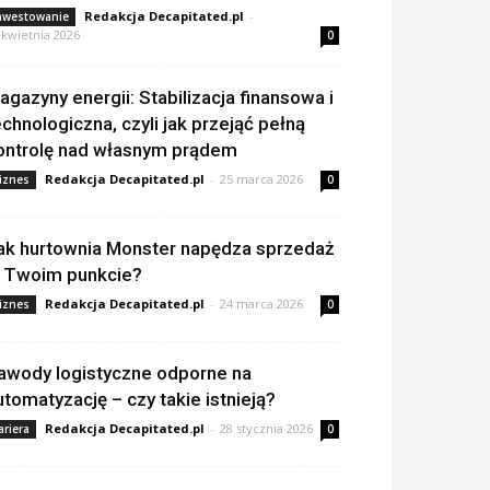
Redakcja Decapitated.pl
-
nwestowanie
 kwietnia 2026
0
agazyny energii: Stabilizacja finansowa i
echnologiczna, czyli jak przejąć pełną
ontrolę nad własnym prądem
Redakcja Decapitated.pl
-
25 marca 2026
iznes
0
ak hurtownia Monster napędza sprzedaż
 Twoim punkcie?
Redakcja Decapitated.pl
-
24 marca 2026
iznes
0
awody logistyczne odporne na
utomatyzację – czy takie istnieją?
Redakcja Decapitated.pl
-
28 stycznia 2026
ariera
0