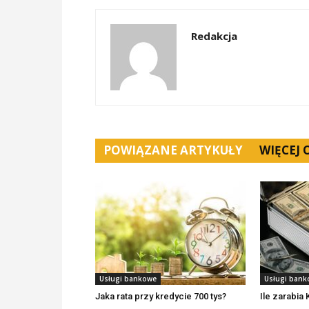
Redakcja
POWIĄZANE ARTYKUŁY
WIĘCEJ
Usługi bankowe
Usługi ban
Jaka rata przy kredycie 700 tys?
Ile zarabia 