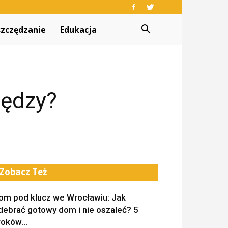
zczędzanie
Edukacja
iędzy?
Zobacz Też
om pod klucz we Wrocławiu: Jak
debrać gotowy dom i nie oszaleć? 5
roków...