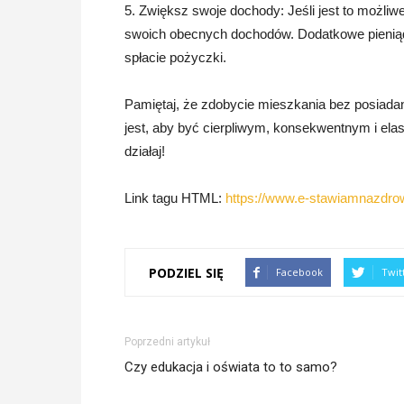
5. Zwiększ swoje dochody: Jeśli jest to możliw
swoich obecnych dochodów. Dodatkowe pienią
spłacie pożyczki.
Pamiętaj, że zdobycie mieszkania bez posiadan
jest, aby być cierpliwym, konsekwentnym i elas
działaj!
Link tagu HTML:
https://www.e-stawiamnazdrow
PODZIEL SIĘ
Facebook
Twit
Poprzedni artykuł
Czy edukacja i oświata to to samo?