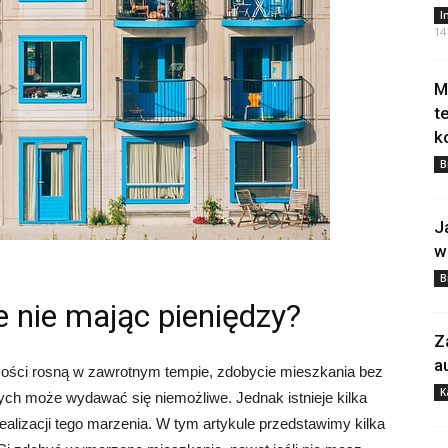
I
14
M
t
k
B
J
w
B
 nie mając pieniędzy?
Z
a
mości rosną w zawrotnym tempie, zdobycie mieszkania bez
K
ch może wydawać się niemożliwe. Jednak istnieje kilka
lizacji tego marzenia. W tym artykule przedstawimy kilka