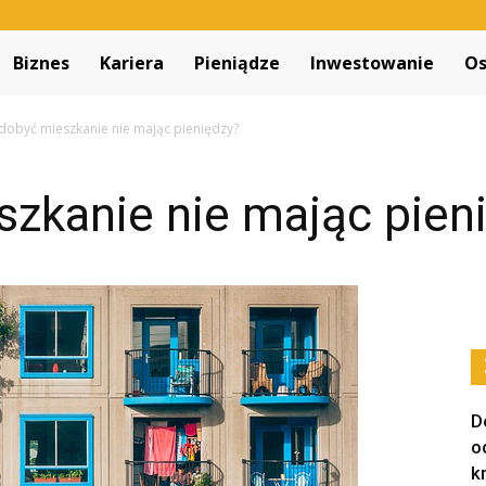
Decapitated.pl
Biznes
Kariera
Pieniądze
Inwestowanie
Os
zdobyć mieszkanie nie mając pieniędzy?
szkanie nie mając pien
D
o
k