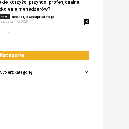
akie korzyści przynosi profesjonalne
zkolenie menedżerów?
Redakcja Decapitated.pl
-
iznes
 października 2025
0
Kategorie
tegorie