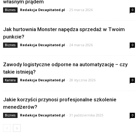
własnym prądem
Redakcja Decapitated.pl
-
25 marca 2026
Biznes
0
Jak hurtownia Monster napędza sprzedaż w Twoim
punkcie?
Redakcja Decapitated.pl
-
24 marca 2026
Biznes
0
Zawody logistyczne odporne na automatyzację – czy
takie istnieją?
Redakcja Decapitated.pl
-
28 stycznia 2026
Kariera
0
Jakie korzyści przynosi profesjonalne szkolenie
menedżerów?
Redakcja Decapitated.pl
-
31 października 2025
Biznes
0