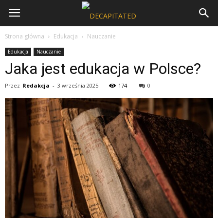
Strona główna
Edukacja
Nauczanie
Edukacja
Nauczanie
Jaka jest edukacja w Polsce?
Przez
Redakcja
-
3 września 2025
174
0