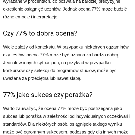
wyrażane w procentach, co pozwala na bardziej precyzyjne
określenie osiągnięć uczniów. Jednak ocena 77% może budzić
różne emocje i interpretacje.
Czy 77% to dobra ocena?
Wiele zależy od kontekstu. W przypadku niektórych egzaminów
czy testów, ocena 77% może być uznana za bardzo dobrą.
Jednak w innych sytuacjach, na przykład w przypadku
konkursów czy selekcji do programów studiów, może być
uważana za przeciętną lub nawet słabą.
77% jako sukces czy porażka?
Warto zauważyć, że ocena 77% może być postrzegana jako
sukces lub porażka w zależności od indywidualnych oczekiwań i
standardów. Dla niektórych osób, osiągnięcie takiego wyniku
może być ogromnym sukcesem, podczas gdy dla innych może