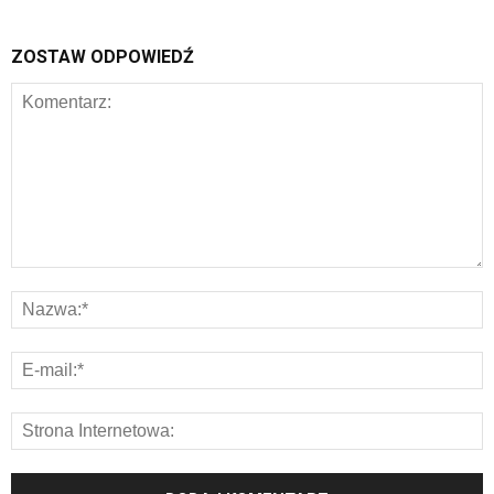
ZOSTAW ODPOWIEDŹ