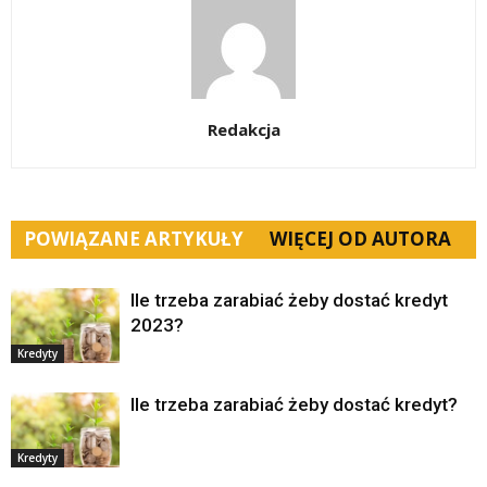
Redakcja
POWIĄZANE ARTYKUŁY
WIĘCEJ OD AUTORA
Ile trzeba zarabiać żeby dostać kredyt
2023?
Kredyty
Ile trzeba zarabiać żeby dostać kredyt?
Kredyty