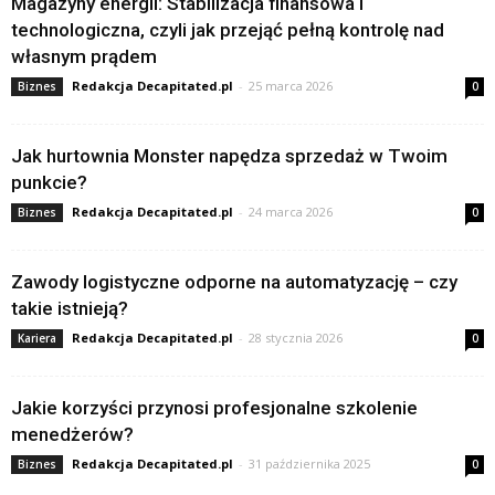
Magazyny energii: Stabilizacja finansowa i
technologiczna, czyli jak przejąć pełną kontrolę nad
własnym prądem
Redakcja Decapitated.pl
-
25 marca 2026
Biznes
0
Jak hurtownia Monster napędza sprzedaż w Twoim
punkcie?
Redakcja Decapitated.pl
-
24 marca 2026
Biznes
0
Zawody logistyczne odporne na automatyzację – czy
takie istnieją?
Redakcja Decapitated.pl
-
28 stycznia 2026
Kariera
0
Jakie korzyści przynosi profesjonalne szkolenie
menedżerów?
Redakcja Decapitated.pl
-
31 października 2025
Biznes
0