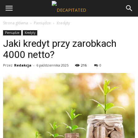
Strona główna
Pieniądze
Kredyty
Pieniądze
Kredyty
Jaki kredyt przy zarobkach
4000 netto?
Przez
Redakcja
-
6 października 2025
216
0