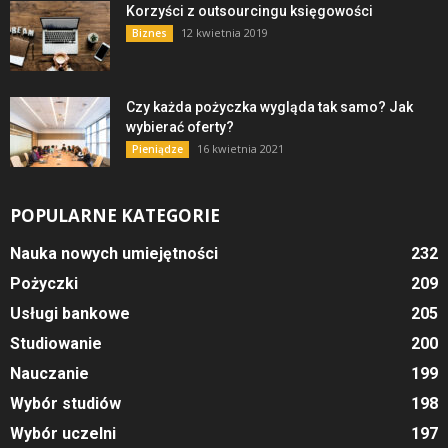
Korzyści z outsourcingu księgowości
12 kwietnia 2019
Biznes
Czy każda pożyczka wygląda tak samo? Jak
wybierać oferty?
16 kwietnia 2021
Pieniądze
POPULARNE KATEGORIE
Nauka nowych umiejętności
232
Pożyczki
209
Usługi bankowe
205
Studiowanie
200
Nauczanie
199
Wybór studiów
198
Wybór uczelni
197