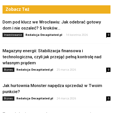
Zobacz Też
Dom pod klucz we Wrocławiu: Jak odebrać gotowy
dom i nie oszaleć? 5 kroków...
Redakcja Decapitated.pl
-
14 kwietnia 2026
Inwestowanie
0
Magazyny energii: Stabilizacja finansowa i
technologiczna, czyli jak przejąć pełną kontrolę nad
własnym prądem
Redakcja Decapitated.pl
-
25 marca 2026
Biznes
0
Jak hurtownia Monster napędza sprzedaż w Twoim
punkcie?
Redakcja Decapitated.pl
-
24 marca 2026
Biznes
0