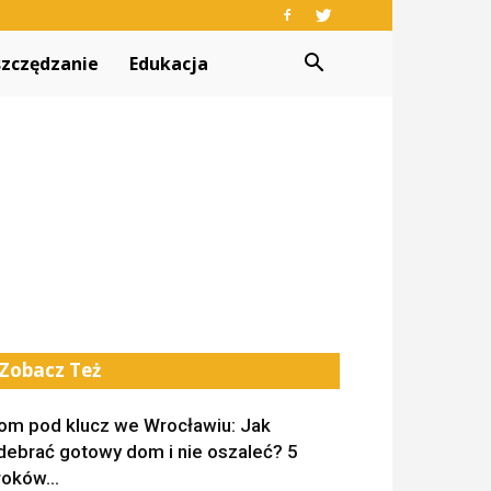
zczędzanie
Edukacja
Zobacz Też
om pod klucz we Wrocławiu: Jak
debrać gotowy dom i nie oszaleć? 5
roków...