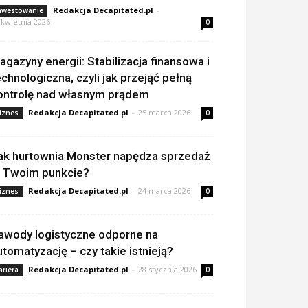
Redakcja Decapitated.pl
-
nwestowanie
 kwietnia 2026
0
agazyny energii: Stabilizacja finansowa i
echnologiczna, czyli jak przejąć pełną
ontrolę nad własnym prądem
Redakcja Decapitated.pl
-
25 marca 2026
iznes
0
ak hurtownia Monster napędza sprzedaż
 Twoim punkcie?
Redakcja Decapitated.pl
-
24 marca 2026
iznes
0
awody logistyczne odporne na
utomatyzację – czy takie istnieją?
Redakcja Decapitated.pl
-
28 stycznia 2026
ariera
0