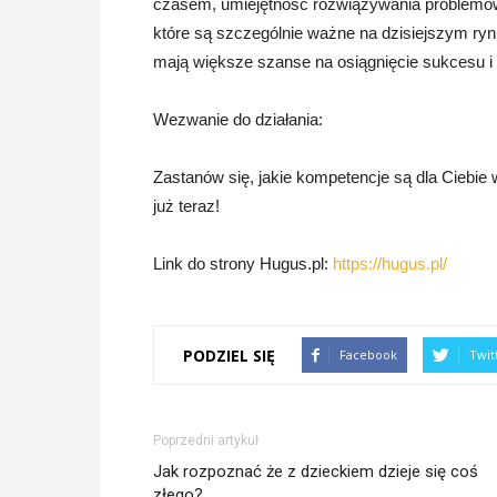
czasem, umiejętność rozwiązywania problemów i
które są szczególnie ważne na dzisiejszym ryn
mają większe szanse na osiągnięcie sukcesu
Wezwanie do działania:
Zastanów się, jakie kompetencje są dla Ciebie w
już teraz!
Link do strony Hugus.pl:
https://hugus.pl/
PODZIEL SIĘ
Facebook
Twit
Poprzedni artykuł
Jak rozpoznać że z dzieckiem dzieje się coś
złego?