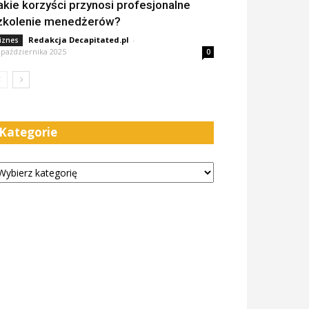
akie korzyści przynosi profesjonalne
zkolenie menedżerów?
Redakcja Decapitated.pl
-
iznes
 października 2025
0
Kategorie
tegorie