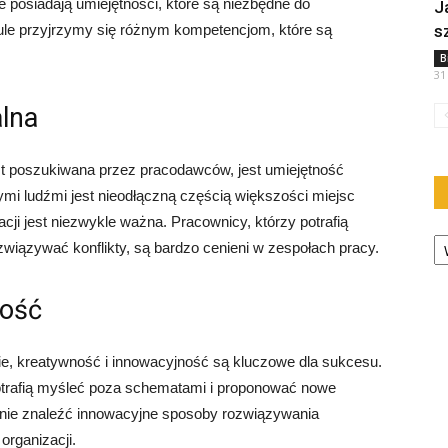
e posiadają umiejętności, które są niezbędne do
J
le przyjrzymy się różnym kompetencjom, które są
s
B
31
lna
st poszukiwana przez pracodawców, jest umiejętność
ymi ludźmi jest nieodłączną częścią większości miejsc
cji jest niezwykle ważna. Pracownicy, którzy potrafią
Ka
związywać konflikty, są bardzo cenieni w zespołach pracy.
ność
e, kreatywność i innowacyjność są kluczowe dla sukcesu.
trafią myśleć poza schematami i proponować nowe
anie znaleźć innowacyjne sposoby rozwiązywania
rganizacji.