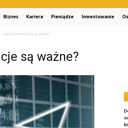
Decapitated.pl
Biznes
Kariera
Pieniądze
Inwestowanie
Os
Jakie kompetencje są ważne?
cje są ważne?
D
o
k