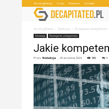
Strona główna
O nas
Reklama
Kontakt
Strona główna
Edukacja
Rozwijanie umiejętności
Edukacja
Rozwijanie umiejętności
Jakie kompeten
Przez
Redakcja
-
29 września 2024
380
0