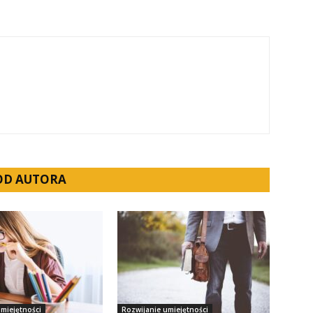
 OD AUTORA
miejętności
Rozwijanie umiejętności