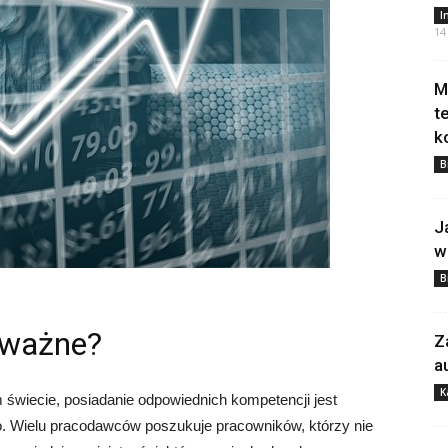
I
14
M
t
k
B
J
w
B
 ważne?
Z
a
K
wiecie, posiadanie odpowiednich kompetencji jest
. Wielu pracodawców poszukuje pracowników, którzy nie