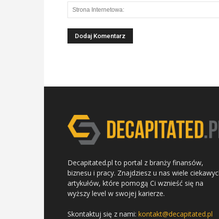
Decapitated.pl to portal z branży finansów,
biznesu i pracy. Znajdziesz u nas wiele ciekawy
artykułów, które pomogą Ci wznieść się na
wyższy level w swojej karierze.
Skontaktuj się z nami:
kontakt@decapitated.pl