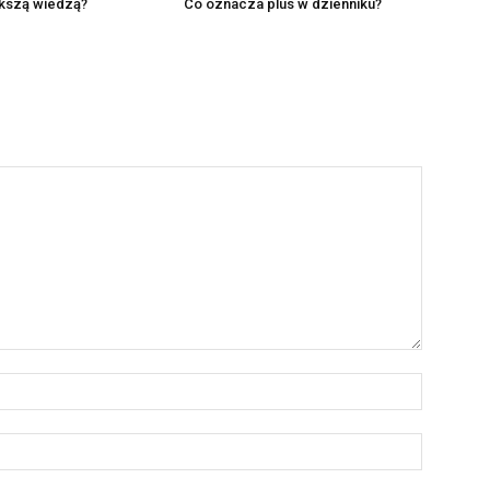
ększą wiedzą?
Co oznacza plus w dzienniku?