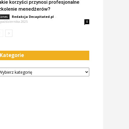
akie korzyści przynosi profesjonalne
zkolenie menedżerów?
Redakcja Decapitated.pl
-
iznes
 października 2025
0
Kategorie
tegorie