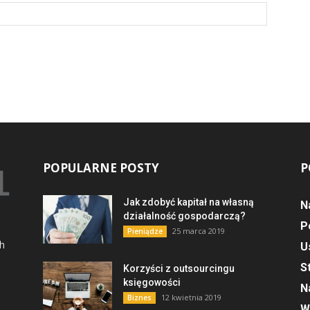
POPULARNE POSTY
P
Jak zdobyć kapitał na własną
N
działalność gospodarczą?
P
25 marca 2019
Pieniądze
ch
U
S
Korzyści z outsourcingu
księgowości
N
12 kwietnia 2019
Biznes
W