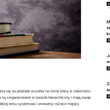
I
14
M
t
k
B
J
w
B
Z
a
ra się na podziale uczniów na różne klasy w zależności
K
A są zorganizowane w sposób hierarchiczny i mają swoje
 bliżej temu systemowi i omówimy różnice między