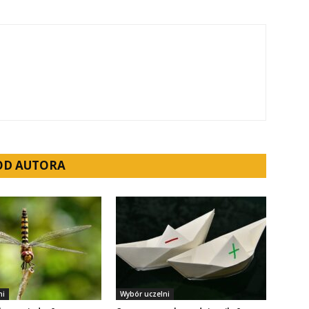
 OD AUTORA
ni
Wybór uczelni