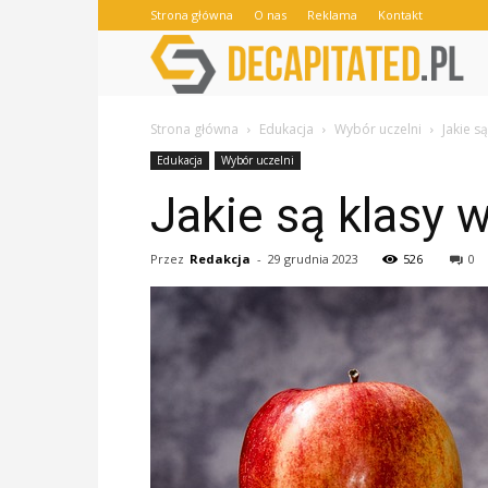
Strona główna
O nas
Reklama
Kontakt
Strona główna
Edukacja
Wybór uczelni
Jakie s
Edukacja
Wybór uczelni
Jakie są klasy 
Przez
Redakcja
-
29 grudnia 2023
526
0