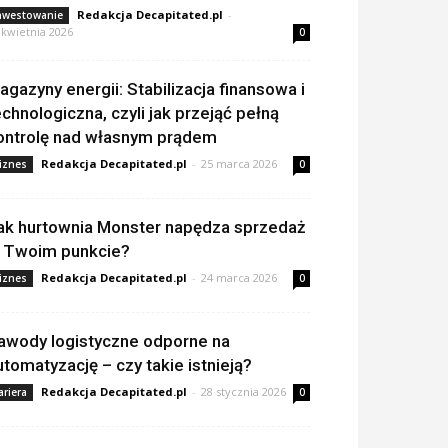
Redakcja Decapitated.pl
-
nwestowanie
 kwietnia 2026
0
agazyny energii: Stabilizacja finansowa i
echnologiczna, czyli jak przejąć pełną
ontrolę nad własnym prądem
Redakcja Decapitated.pl
-
25 marca 2026
iznes
0
ak hurtownia Monster napędza sprzedaż
 Twoim punkcie?
Redakcja Decapitated.pl
-
24 marca 2026
iznes
0
awody logistyczne odporne na
utomatyzację – czy takie istnieją?
Redakcja Decapitated.pl
-
28 stycznia 2026
ariera
0