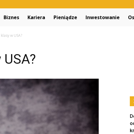
Decapitated.pl
Biznes
Kariera
Pieniądze
Inwestowanie
Os
ą klasy w USA?
w USA?
D
o
k