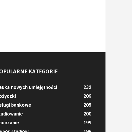
OPULARNE KATEGORIE
auka nowych umiejętności
232
ożyczki
209
sługi bankowe
205
tudiowanie
200
auczanie
199
ybór studiów
198