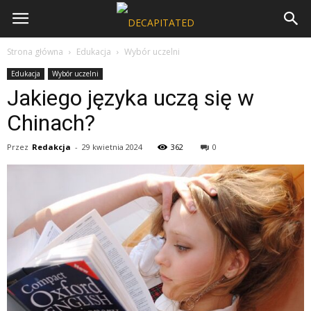
Strona główna
Edukacja
Wybór uczelni
Edukacja
Wybór uczelni
Jakiego języka uczą się w
Chinach?
Przez
Redakcja
-
29 kwietnia 2024
362
0