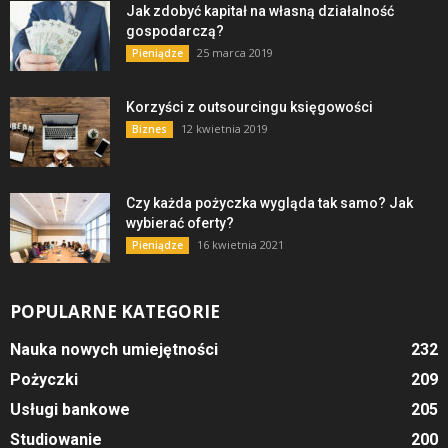
Jak zdobyć kapitał na własną działalność
gospodarczą?
25 marca 2019
Pieniądze
Korzyści z outsourcingu księgowości
12 kwietnia 2019
Biznes
Czy każda pożyczka wygląda tak samo? Jak
wybierać oferty?
16 kwietnia 2021
Pieniądze
POPULARNE KATEGORIE
Nauka nowych umiejętności
232
Pożyczki
209
Usługi bankowe
205
Studiowanie
200