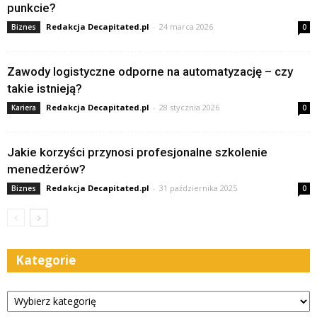
punkcie?
Redakcja Decapitated.pl
-
24 marca 2026
Biznes
0
Zawody logistyczne odporne na automatyzację – czy
takie istnieją?
Redakcja Decapitated.pl
-
28 stycznia 2026
Kariera
0
Jakie korzyści przynosi profesjonalne szkolenie
menedżerów?
Redakcja Decapitated.pl
-
31 października 2025
Biznes
0
Kategorie
Kategorie