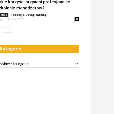
akie korzyści przynosi profesjonalne
zkolenie menedżerów?
Redakcja Decapitated.pl
-
iznes
 października 2025
0
Kategorie
tegorie