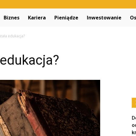
Decapitated.pl
Biznes
Kariera
Pieniądze
Inwestowanie
Os
tała edukacja?
 edukacja?
D
o
k