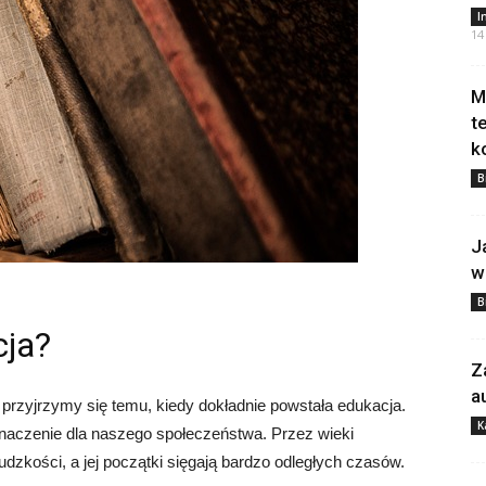
I
14
M
t
k
B
J
w
B
cja?
Z
a
rzyjrzymy się temu, kiedy dokładnie powstała edukacja.
K
znaczenie dla naszego społeczeństwa. Przez wieki
zkości, a jej początki sięgają bardzo odległych czasów.