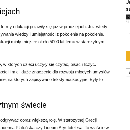
J
s
iejach
B
31
ormy edukacji pojawiły się już w pradziejach. Już wtedy
ywania wiedzy i umiejętności z pokolenia na pokolenie.
kacji miały miejsce około 5000 lat temu w starożytnym
 w których dzieci uczyły się czytać, pisać i liczyć.
Ka
ości i mieli duże znaczenie dla rozwoju młodych umysłów.
iane, na których zapisywano teksty edukacyjne. Były to
ytnym świecie
 odgrywać coraz większą rolę. W starożytnej Grecji
 Akademia Platońska czy Liceum Arystotelesa. To właśnie w