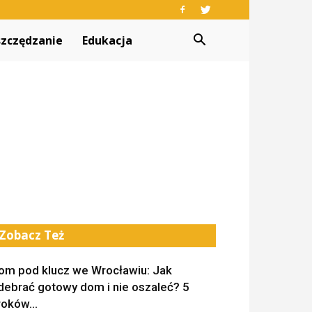
zczędzanie
Edukacja
Zobacz Też
om pod klucz we Wrocławiu: Jak
debrać gotowy dom i nie oszaleć? 5
roków...