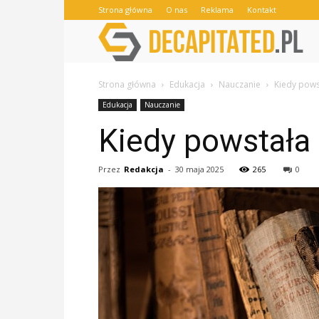
Strona główna
O nas
Reklama
Kontakt
Strona główna
Edukacja
Nauczanie
Kiedy pows
Edukacja
Nauczanie
Kiedy powstała
Przez
Redakcja
-
30 maja 2025
265
0