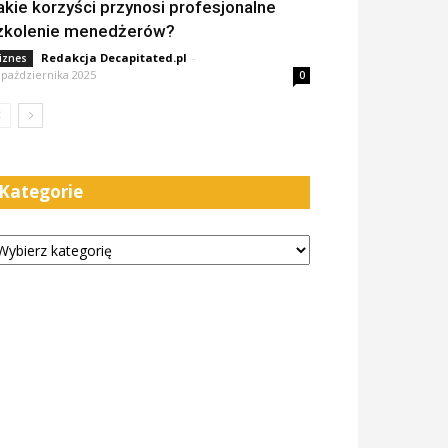
akie korzyści przynosi profesjonalne
zkolenie menedżerów?
Redakcja Decapitated.pl
-
iznes
 października 2025
0
Kategorie
tegorie