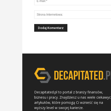
Decapitated.pl to portal z branży finansów,
biznesu i pracy. Znajdziesz u nas wiele ciekawy
artykułów, które pomogą Ci wznieść się na
wyższy level w swojej karierze.