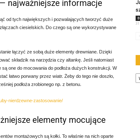
y — najważniejsze informacje
J
s
B
ć od tych największych i pozwalających tworzyć duże
31
złączach ciesielskich. Do czego są one wykorzystywane
tanie łączyć ze sobą duże elementy drewniane. Dzięki
wać składzik na narzędzia czy altankę. Jeśli natomiast
 są one do mocowania do podłoża dużych konstrukcji. W
Ka
ć łatwo porwany przez wiatr. Żeby do tego nie doszło,
śniej podłoża zrobionego np. z betonu.
sruby-nierdzewne-zastosowanie/
żniejsze elementy mocujące
entów montażowych są kołki. To właśnie na nich oparte