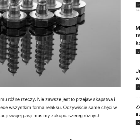
I
14
M
t
k
B
J
w
B
omu różne rzeczy. Nie zawsze jest to przejaw skąpstwa i
Z
zede wszystkim forma relaksu. Oczywiście same chęci w
a
acji swojej pasji musimy zakupić szereg różnych
K