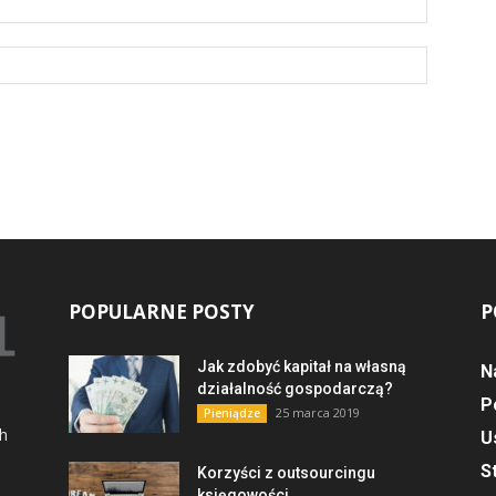
POPULARNE POSTY
P
Jak zdobyć kapitał na własną
N
działalność gospodarczą?
P
25 marca 2019
Pieniądze
ch
U
S
Korzyści z outsourcingu
księgowości