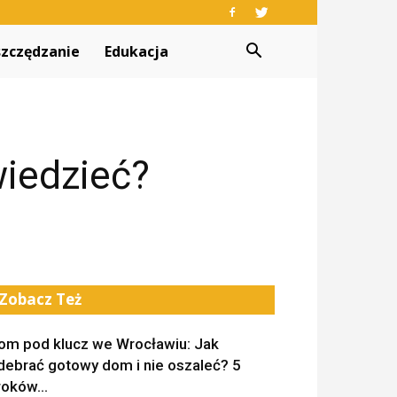
zczędzanie
Edukacja
wiedzieć?
Zobacz Też
om pod klucz we Wrocławiu: Jak
debrać gotowy dom i nie oszaleć? 5
roków...