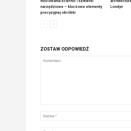
mocowania ściernic i szlifierki
architectur
narzędziowe – kluczowe elementy
Londyn
precyzyjnej obróbki
ZOSTAW ODPOWIEDŹ