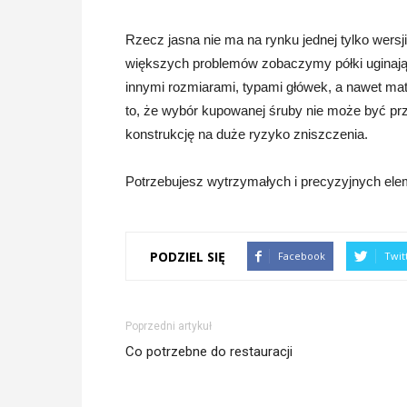
Rzecz jasna nie ma na rynku jednej tylko wersj
większych problemów zobaczymy półki uginają
innymi rozmiarami, typami główek, a nawet ma
to, że wybór kupowanej śruby nie może być pr
konstrukcję na duże ryzyko zniszczenia.
Potrzebujesz wytrzymałych i precyzyjnych ele
PODZIEL SIĘ
Facebook
Twit
Poprzedni artykuł
Co potrzebne do restauracji