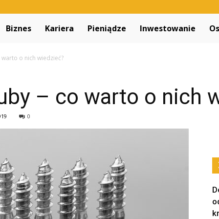
Decapitated.pl
Biznes
Kariera
Pieniądze
Inwestowanie
Os
o warto o nich wiedzieć?
ruby – co warto o nich 
919
0
D
o
k