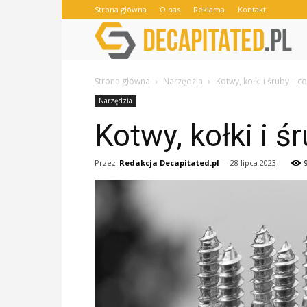
Strona główna
O nas
Reklama
Kontakt
Strona główna
Narzędzia
Kotwy, kołki i śruby – c
Narzędzia
Kotwy, kołki i ś
Przez
Redakcja Decapitated.pl
-
28 lipca 2023