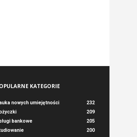
OPULARNE KATEGORIE
auka nowych umiejętności
232
ożyczki
209
sługi bankowe
205
tudiowanie
200