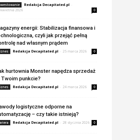
Redakcja Decapitated.pl
-
nwestowanie
 kwietnia 2026
0
agazyny energii: Stabilizacja finansowa i
echnologiczna, czyli jak przejąć pełną
ontrolę nad własnym prądem
Redakcja Decapitated.pl
-
25 marca 2026
iznes
0
ak hurtownia Monster napędza sprzedaż
 Twoim punkcie?
Redakcja Decapitated.pl
-
24 marca 2026
iznes
0
awody logistyczne odporne na
utomatyzację – czy takie istnieją?
Redakcja Decapitated.pl
-
28 stycznia 2026
ariera
0