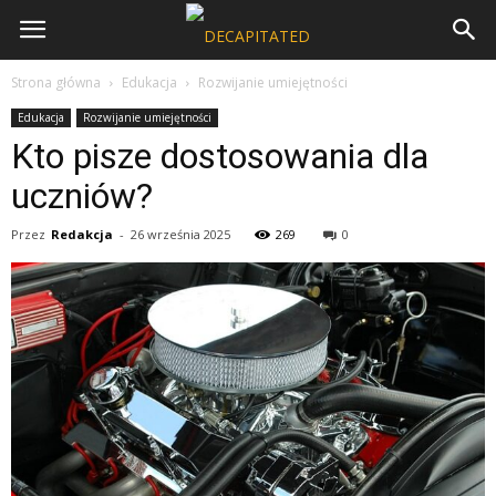
Strona główna
Edukacja
Rozwijanie umiejętności
Edukacja
Rozwijanie umiejętności
Kto pisze dostosowania dla
uczniów?
Przez
Redakcja
-
26 września 2025
269
0