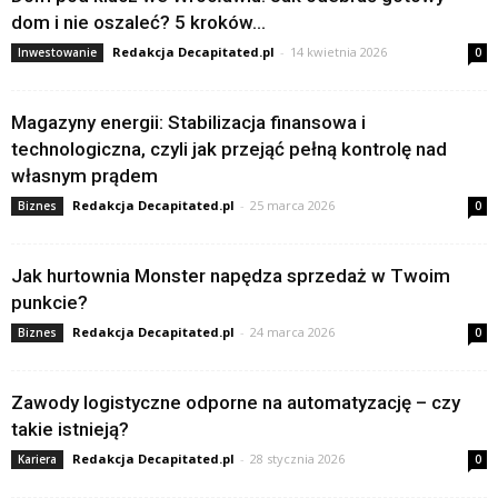
dom i nie oszaleć? 5 kroków...
Redakcja Decapitated.pl
-
14 kwietnia 2026
Inwestowanie
0
Magazyny energii: Stabilizacja finansowa i
technologiczna, czyli jak przejąć pełną kontrolę nad
własnym prądem
Redakcja Decapitated.pl
-
25 marca 2026
Biznes
0
Jak hurtownia Monster napędza sprzedaż w Twoim
punkcie?
Redakcja Decapitated.pl
-
24 marca 2026
Biznes
0
Zawody logistyczne odporne na automatyzację – czy
takie istnieją?
Redakcja Decapitated.pl
-
28 stycznia 2026
Kariera
0