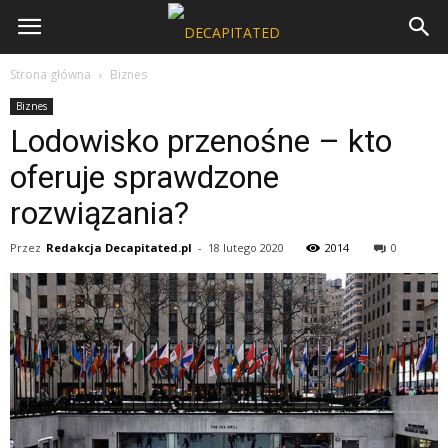
Strona główna
Biznes
Biznes
Lodowisko przenośne – kto
oferuje sprawdzone
rozwiązania?
Przez
Redakcja Decapitated.pl
-
18 lutego 2020
2014
0