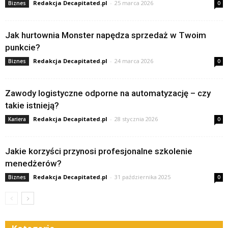
Redakcja Decapitated.pl
-
25 marca 2026
Biznes
0
Jak hurtownia Monster napędza sprzedaż w Twoim
punkcie?
Redakcja Decapitated.pl
-
24 marca 2026
Biznes
0
Zawody logistyczne odporne na automatyzację – czy
takie istnieją?
Redakcja Decapitated.pl
-
28 stycznia 2026
Kariera
0
Jakie korzyści przynosi profesjonalne szkolenie
menedżerów?
Redakcja Decapitated.pl
-
31 października 2025
Biznes
0