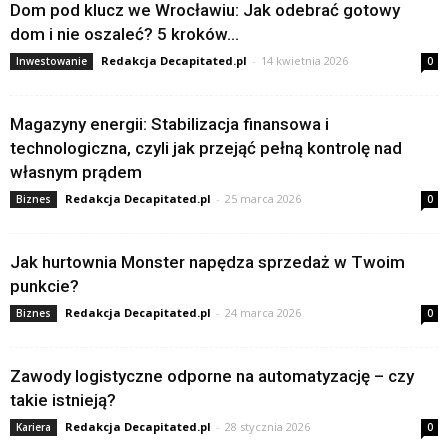
Dom pod klucz we Wrocławiu: Jak odebrać gotowy
dom i nie oszaleć? 5 kroków...
Redakcja Decapitated.pl
-
14 kwietnia 2026
Inwestowanie
0
Magazyny energii: Stabilizacja finansowa i
technologiczna, czyli jak przejąć pełną kontrolę nad
własnym prądem
Redakcja Decapitated.pl
-
25 marca 2026
Biznes
0
Jak hurtownia Monster napędza sprzedaż w Twoim
punkcie?
Redakcja Decapitated.pl
-
24 marca 2026
Biznes
0
Zawody logistyczne odporne na automatyzację – czy
takie istnieją?
Redakcja Decapitated.pl
-
28 stycznia 2026
Kariera
0