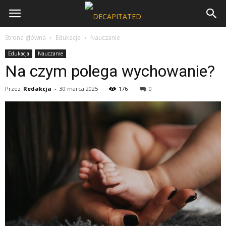
Strona główna
Edukacja
Nauczanie
Edukacja
Nauczanie
Na czym polega wychowanie?
Przez
Redakcja
-
30 marca 2025
176
0